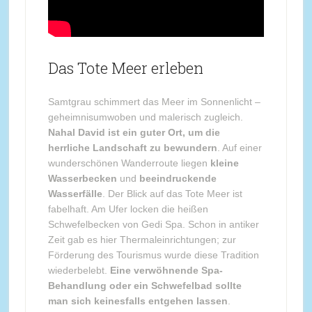
Das Tote Meer erleben
Samtgrau schimmert das Meer im Sonnenlicht –
geheimnisumwoben und malerisch zugleich.
Nahal David ist ein guter Ort, um die
herrliche Landschaft zu bewundern
. Auf einer
wunderschönen Wanderroute liegen
kleine
Wasserbecken
und
beeindruckende
Wasserfälle
. Der Blick auf das Tote Meer ist
fabelhaft. Am Ufer locken die heißen
Schwefelbecken von Gedi Spa. Schon in antiker
Zeit gab es hier Thermaleinrichtungen; zur
Förderung des Tourismus wurde diese Tradition
wiederbelebt.
Eine verwöhnende Spa-
Behandlung oder ein Schwefelbad sollte
man sich keinesfalls entgehen lassen
.