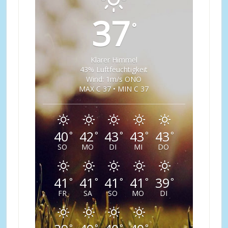
37
°
Klarer Himmel
43% Luftfeuchtigkeit
Wind: 1m/s ONO
MAX C 37 • MIN C 37
40
42
43
43
43
°
°
°
°
°
SO
MO
DI
MI
DO
41
41
41
41
39
°
°
°
°
°
FR
SA
SO
MO
DI
°
°
°
°