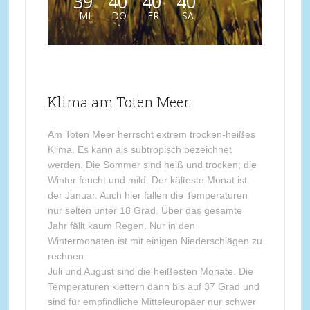
39
40
40
40
MI
DO
FR
SA
Klima am Toten Meer:
Am Toten Meer herrscht extrem trocken-heißes
Klima. Es kann als subtropisch bezeichnet
werden. Die Sommer sind heiß und trocken; die
Winter feucht und mild. Der kälteste Monat ist
der Januar. Auch hier fallen die Temperaturen
nur selten unter 18 Grad. Über das gesamte
Jahr fällt kaum Regen. Nur in den
Wintermonaten ist mit einigen Niederschlägen zu
rechnen.
Juli und August sind die heißesten Monate. Die
Temperaturen klettern dann bis auf 37 Grad und
sind für empfindliche Mitteleuropäer nur schwer