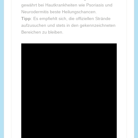
gewährt bei Hautkrankheiten wie Psoriasis und
Neurodermitis beste Heilungschancen.
Tipp
: Es empfiehlt sich, die offiziellen Strände
aufzusuchen und stets in den gekennzeichneten
Bereichen zu bleiben.