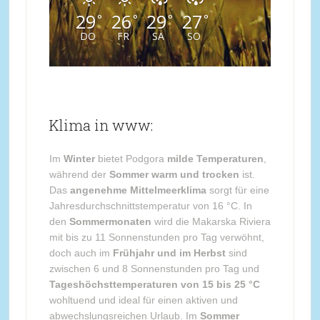
29
26
29
27
°
°
°
°
DO
FR
SA
SO
Klima in www:
Im
Winter
bietet Podgora
milde Temperaturen
,
während der
Sommer warm und trocken
ist.
Das
angenehme Mittelmeerklima
sorgt für eine
Jahresdurchschnittstemperatur von 16 °C. In
den
Sommermonaten
wird die Makarska Riviera
mit bis zu 11 Sonnenstunden pro Tag verwöhnt,
doch auch im
Frühjahr und im Herbst
sind
zwischen 6 und 8 Sonnenstunden pro Tag und
Tageshöchsttemperaturen von 15 bis 25 °C
wohltuend und ideal für einen aktiven und
abwechslungsreichen Urlaub. Im
Sommer