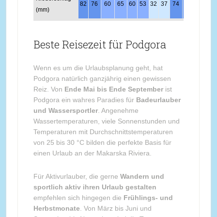
82
76
60
65
60
53
32
37
74
80
105
95
(mm)
Beste Reisezeit für Podgora
Wenn es um die Urlaubsplanung geht, hat
Podgora natürlich ganzjährig einen gewissen
Reiz. Von
Ende Mai bis Ende September
ist
Podgora ein wahres Paradies für
Badeurlauber
und Wassersportler
. Angenehme
Wassertemperaturen, viele Sonnenstunden und
Temperaturen mit Durchschnittstemperaturen
von 25 bis 30 °C bilden die perfekte Basis für
einen Urlaub an der Makarska Riviera.
Für Aktivurlauber, die gerne
Wandern und
sportlich aktiv ihren Urlaub gestalten
empfehlen sich hingegen die
Frühlings- und
Herbstmonate
. Von März bis Juni und