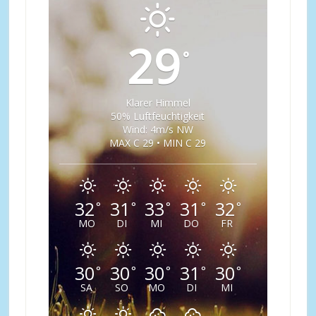
29
°
Klarer Himmel
50% Luftfeuchtigkeit
Wind: 4m/s NW
MAX C 29 • MIN C 29
32
31
33
31
32
°
°
°
°
°
MO
DI
MI
DO
FR
30
30
30
31
30
°
°
°
°
°
SA
SO
MO
DI
MI