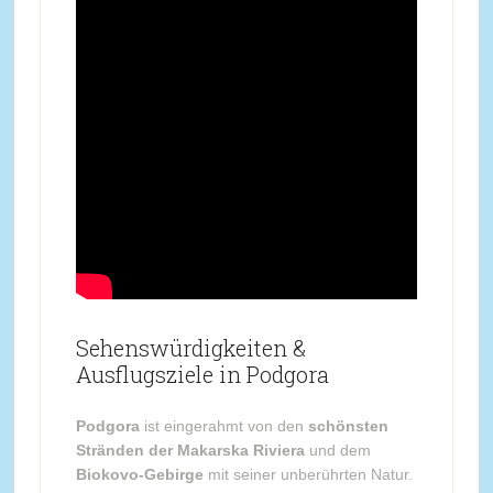
Sehenswürdigkeiten &
Ausflugsziele in Podgora
Podgora
ist eingerahmt von den
schönsten
Stränden der Makarska Riviera
und dem
Biokovo-Gebirge
mit seiner unberührten Natur.