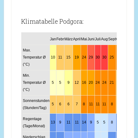
Klimatabelle Podgora:
Jan
Febr
März
April
Mai
Juni
Juli
Aug
Sept
Okt
Nov
Dez
Max.
Temperatur Ø
10
11
15
19
24
29
30
30
25
21
16
12
(°C)
Min.
Temperatur Ø
5
5
9
12
16
20
24
24
21
15
10
7
(°C)
Sonnenstunden
5
6
6
7
8
11
11
11
8
6
4
4
(Stunden/Tag)
Regentage
13
9
11
11
14
9
5
5
8
11
13
13
(Tage/Monat)
Niederschlag