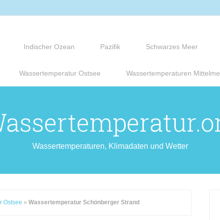
Indischer Ozean
Pazifik
Schwarzes Meer
Wassertemperatur Ostsee
Wassertemperaturen Mittelme
assertemperatur.o
Wassertemperaturen, Klimadaten und Wetter
r Ostsee
»
Wassertemperatur Schönberger Strand