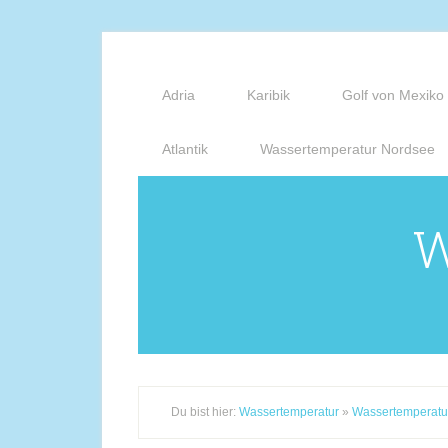
Adria
Karibik
Golf von Mexiko
Atlantik
Wassertemperatur Nordsee
W
Du bist hier:
Wassertemperatur
»
Wassertemperatu