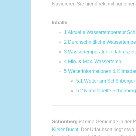
Navigieren Sie hier direkt mit nur eine
Inhalte
1
Aktuelle Wassertemperatur Sch
2
Durchschnittliche Wassertempe
3
Wassertemperatur je Jahreszeit
4
Min. & Max. Wassertemp
5
Wetterinformationen & Klimada
5.1
Wetter am Schönberger
5.2
Klimatabelle Schönberg
Schönberg
ist eine Gemeinde in der P
Kieler Bucht
. Der Urlaubsort liegt etwa