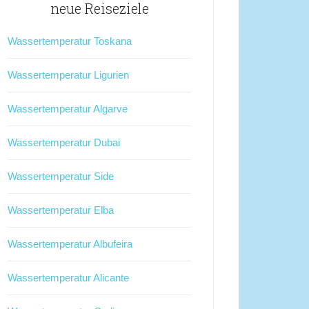
neue Reiseziele
Wassertemperatur Toskana
Wassertemperatur Ligurien
Wassertemperatur Algarve
Wassertemperatur Dubai
Wassertemperatur Side
Wassertemperatur Elba
Wassertemperatur Albufeira
Wassertemperatur Alicante