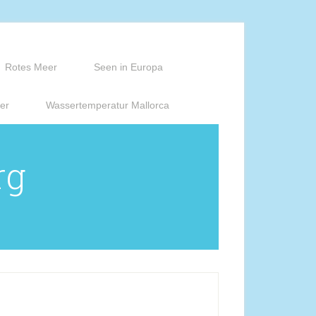
Rotes Meer
Seen in Europa
er
Wassertemperatur Mallorca
rg