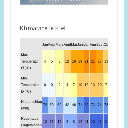
Klimatabelle Kiel:
Jan
Febr
März
April
Mai
Juni
Juli
Aug
Sept
Okt
Nov
Dez
Max.
Temperatur
4
5
8
12
16
19
21
21
17
13
7
5
Ø (°C)
Min.
Temperatur
0
0
2
4
7
10
13
13
10
7
3
0
Ø (°C)
Niederschlag
72
50
62
42
46
71
88
72
74
73
57
77
(mm)
Regentage
12
13
12
9
8
12
11
10
11
11
12
12
(Tage/Monat)