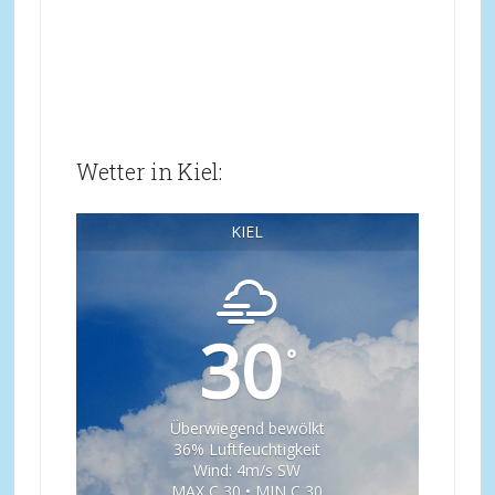
Wetter in Kiel:
KIEL
30
°
Überwiegend bewölkt
36% Luftfeuchtigkeit
Wind: 4m/s SW
MAX C 30 • MIN C 30