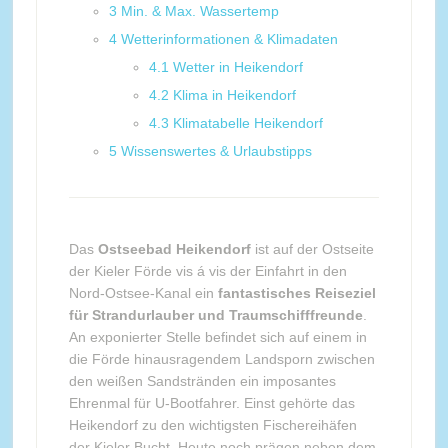
3
Min. & Max. Wassertemp
4
Wetterinformationen & Klimadaten
4.1
Wetter in Heikendorf
4.2
Klima in Heikendorf
4.3
Klimatabelle Heikendorf
5
Wissenswertes & Urlaubstipps
Das
Ostseebad Heikendorf
ist auf der Ostseite
der Kieler Förde vis á vis der Einfahrt in den
Nord-Ostsee-Kanal ein
fantastisches Reiseziel
für Strandurlauber und Traumschifffreunde
.
An exponierter Stelle befindet sich auf einem in
die Förde hinausragendem Landsporn zwischen
den weißen Sandstränden ein imposantes
Ehrenmal für U-Bootfahrer. Einst gehörte das
Heikendorf zu den wichtigsten Fischereihäfen
der Kieler Bucht. Heute noch prägen neben dem