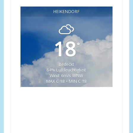
HEIKENDORF
18
°
Bedeckt
64% Luftfeuchtigkeit
Wind: 6m/s WNW
MAX C 18 • MIN C 18