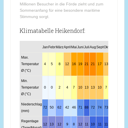
Millionen Besucher in die Förde zieht und zum
Sommeranfang für eine besondere maritime
Stimmung sorgt.
Klimatabelle Heikendorf:
Jan
Febr
März
April
Mai
Juni
Juli
Aug
Sept
Okt
Nov
Dez
Max.
Temperatur
4
5
8
12
16
19
21
21
17
13
7
5
Ø (°C)
Min.
Temperatur
0
0
2
4
7
10
13
13
10
7
3
0
Ø (°C)
Niederschlag
72
50
62
42
46
71
88
72
74
73
57
77
(mm)
Regentage
12
13
12
9
8
12
11
10
11
11
12
12
(Tage/Monat)