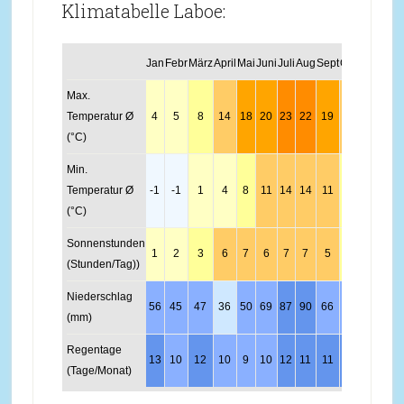
Klimatabelle Laboe:
Jan
Febr
März
April
Mai
Juni
Juli
Aug
Sept
Okt
Nov
Dez
Max.
Temperatur Ø
4
5
8
14
18
20
23
22
19
13
8
4
(°C)
Min.
Temperatur Ø
-1
-1
1
4
8
11
14
14
11
7
3
0
(°C)
Sonnenstunden
1
2
3
6
7
6
7
7
5
3
2
1
(Stunden/Tag))
Niederschlag
56
45
47
36
50
69
87
90
66
59
57
62
(mm)
Regentage
13
10
12
10
9
10
12
11
11
13
15
13
(Tage/Monat)