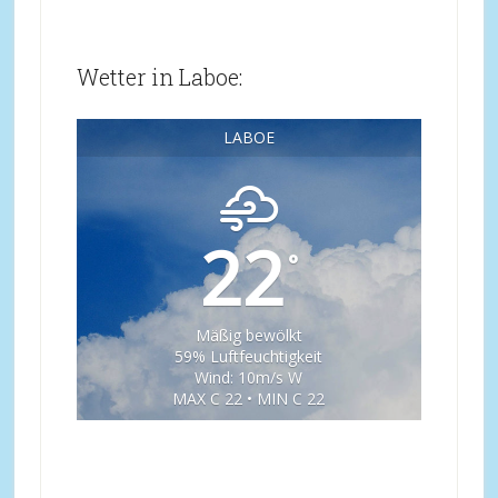
Wetter in Laboe:
LABOE
22
°
Mäßig bewölkt
59% Luftfeuchtigkeit
Wind: 10m/s W
MAX C 22 • MIN C 22