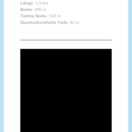
Länge
: 1,9 km
Breite
: 400 m
Tiefste Stelle
: 103 m
Durchschnittliche Tiefe
: 62 m