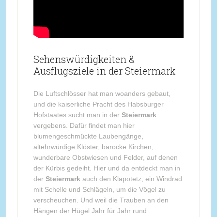
Sehenswürdigkeiten &
Ausflugsziele in der Steiermark
Die Luftschlösser hat man woanders gebaut,
und die kaiserliche Pracht des Habsburger
Hofstaates sucht man in der
Steiermark
vergebens. Dafür findet man hier
blumengeschmückte Laubengänge,
altehrwürdige Klöster, barocke Kirchen,
wunderbare Obstwiesen und Felder, auf denen
der Kürbis gedeiht. Hier und da entdeckt man in
der
Steiermark
auch den Klapotetz, ein Windrad
mit Schelle und Schlägeln, um die Vögel zu
verscheuchen. Und weil die Trauben an den
Hängen der Hügel Jahr für Jahr rund