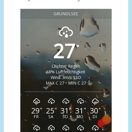
GRUNDLSEE
27
°
Leichter Regen
68% Luftfeuchtigkeit
Wind: 3m/s SSO
MAX C 27 • MIN C 27
29
25
31
31
30
°
°
°
°
°
FR
SA
SO
MO
DI