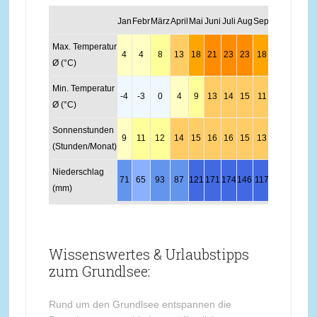
Jan
Febr
März
April
Mai
Juni
Juli
Aug
Sept
Okt
Nov
Dez
Max. Temperatur
4
4
8
13
18
21
23
23
18
14
8
4
Ø (°C)
Min. Temperatur
-4
-3
0
4
9
13
14
15
11
7
2
-3
Ø (°C)
Sonnenstunden
9
11
12
14
15
16
16
15
13
11
10
9
(Stunden/Monat)
Niederschlag
71
65
93
87
121
171
174
146
117
84
87
78
(mm)
Wissenswertes & Urlaubstipps
zum Grundlsee:
Rund um den Grundlsee entspannen die