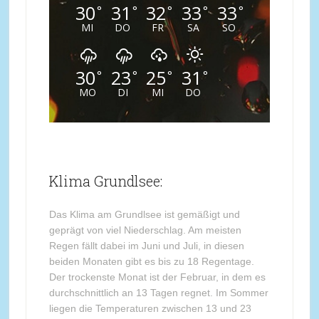
30
31
32
33
33
°
°
°
°
°
MI
DO
FR
SA
SO
30
23
25
31
°
°
°
°
MO
DI
MI
DO
Klima Grundlsee:
Das Klima am Grundlsee ist gemäßigt und
geprägt von viel Niederschlag. Am meisten
Regen fällt dabei im Juni und Juli, in diesen
beiden Monaten gibt es bis zu 18 Regentage.
Der trockenste Monat ist der Februar, in dem es
durchschnittlich an 13 Tagen regnet. Im Sommer
liegen die Temperaturen zwischen 13 und 23