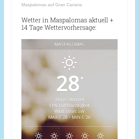
Maspalomas auf Gran Canaria.
Wetter in Maspalomas aktuell +
14 Tage Wettervorhersage:
MASPALOMAS
28
°
Klarer Himmel
51% Luftfeuchtigkeit
Wind: 0m/s SW
MAX C 28 • MIN C 26