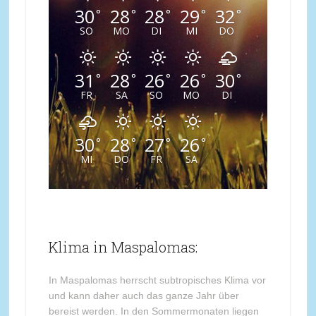
30
28
28
29
32
°
°
°
°
°
SO
MO
DI
MI
DO
31
28
26
26
30
°
°
°
°
°
FR
SA
SO
MO
DI
30
28
27
26
°
°
°
°
MI
DO
FR
SA
Klima in Maspalomas:
In Maspalomas herrscht subtropisches Klima vor
und kann daher auch das ganze Jahr über
bereist werden. In den Sommermonaten liegen