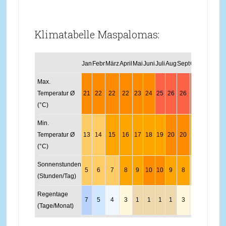
Klimatabelle Maspalomas:
Jan
Febr
März
April
Mai
Juni
Juli
Aug
Sept
Okt
Nov
Dez
Max.
Temperatur Ø
21
22
22
22
23
24
25
26
26
25
24
22
(°C)
Min.
Temperatur Ø
13
14
15
16
17
18
19
20
20
19
18
16
(°C)
Sonnenstunden
5
6
7
8
9
10
10
9
8
7
6
5
(Stunden/Tag)
Regentage
7
5
4
3
1
1
1
1
3
3
8
7
(Tage/Monat)