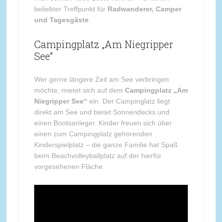
beliebter Treffpunkt für
Radwanderer, Camper
und Tagesgäste
.
Campingplatz „Am Niegripper
See“
Wer gerne längere Zeit am See verbringen
möchte, mietet sich auf dem
Campingplatz „Am
Niegripper See“
ein. Der Campinglatz liegt
direkt am See und bietet Sonnendecks und
einen Bootsanleger. Kinder freuen sich über
einen zum Campingplatz gehörenden
Kinderspielplatz – die ganze Familie hat Spaß
beim Beachvolleyballplatz auf der hierfür
vorgesehenen Fläche.