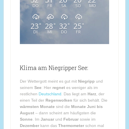
DO
FR
SA
SO
MO
23
28
32
25
°
°
°
°
DI
MI
DO
FR
Klima am Niegripper See:
Der Wettergott meint es gut mit
Niegripp
und
seinem
See
: Hier
regnet
es weniger als im
restlichen
Deutschland
. Das liegt am
Harz
, der
einen Teil der
Regenwolken
für sich behält. Die
wärmsten Monate
sind die
Monate Juni bis
August
– dann scheint am häufigsten die
Sonne
. Im
Januar
und
Februar
sowie im
Dezember
kann das
Thermometer
schon mal