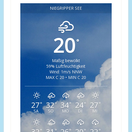
NIEGRIPPER SEE
20
°
Mäßig bewölkt
59% Luftfeuchtigkeit
Wind: 1m/s NNW
MAX C 20 • MIN C 20
27
32
34
24
27
°
°
°
°
°
SA
SO
MO
DI
MI
32
31
26
20
22
°
°
°
°
°