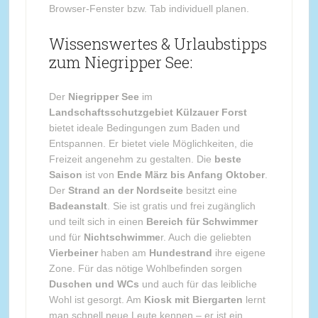
Browser-Fenster bzw. Tab individuell planen.
Wissenswertes & Urlaubstipps
zum Niegripper See:
Der
Niegripper See
im
Landschaftsschutzgebiet Külzauer Forst
bietet ideale Bedingungen zum Baden und
Entspannen. Er bietet viele Möglichkeiten, die
Freizeit angenehm zu gestalten. Die
beste
Saison
ist von
Ende März bis Anfang Oktober
.
Der
Strand an der Nordseite
besitzt eine
Badeanstalt
. Sie ist gratis und frei zugänglich
und teilt sich in einen
Bereich für Schwimmer
und für
Nichtschwimme
r. Auch die geliebten
Vierbeiner
haben am
Hundestrand
ihre eigene
Zone. Für das nötige Wohlbefinden sorgen
Duschen und WCs
und auch für das leibliche
Wohl ist gesorgt. Am
Kiosk mit Biergarten
lernt
man schnell neue Leute kennen – er ist ein