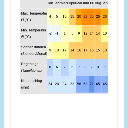
Jan
Febr
März
April
Mai
Juni
Juli
Aug
Sept
Okt
Nov
Dez
Max. Temperatur
4
5
10
15
20
22
25
25
20
14
8
4
Ø (°C)
Min. Temperatur
-2
-1
1
5
9
12
14
14
10
6
2
-1
Ø (°C)
Sonnenstunden
9
10
12
14
16
17
16
15
13
11
9
8
(Stunden/Monat)
Regentage
8
6
7
6
7
8
7
8
7
7
7
8
(Tage/Monat)
Niederschlag
34
28
34
33
56
63
71
65
45
37
39
43
(mm)