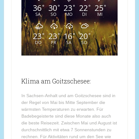
36
30
23
22
25
°
°
°
°
°
SA
SO
MO
DI
MI
23
23
16
20
°
°
°
°
DO
FR
SA
SO
Klima am Goitzschesee:
In Sachsen-Anhalt und am Goitzschesee sind in
der Regel von Mai bis Mitte September die
wärmsten Temperaturen zu erwarten. Für
Badebegeisterte sind diese Monate also auch
die beste Reisezeit. Zwischen Mai und August ist
durchschnittlich mit etwa 7 Sonnenstunden zu
rechnen. Für Aktivitäten rund um den See wie