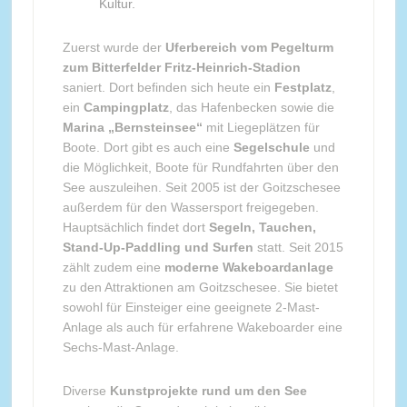
Kultur.
Zuerst wurde der
Uferbereich vom Pegelturm
zum Bitterfelder Fritz-Heinrich-Stadion
saniert. Dort befinden sich heute ein
Festplatz
,
ein
Campingplatz
, das Hafenbecken sowie die
Marina „Bernsteinsee“
mit Liegeplätzen für
Boote. Dort gibt es auch eine
Segelschule
und
die Möglichkeit, Boote für Rundfahrten über den
See auszuleihen. Seit 2005 ist der Goitzschesee
außerdem für den Wassersport freigegeben.
Hauptsächlich findet dort
Segeln, Tauchen,
Stand-Up-Paddling und Surfen
statt. Seit 2015
zählt zudem eine
moderne Wakeboardanlage
zu den Attraktionen am Goitzschesee. Sie bietet
sowohl für Einsteiger eine geeignete 2-Mast-
Anlage als auch für erfahrene Wakeboarder eine
Sechs-Mast-Anlage.
Diverse
Kunstprojekte rund um den See