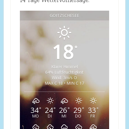
GOITZSCHESEE
18
°
Klarer Himmel
64% Luftfeuchtigkeit
Wind: 3m/s O
MAX C 18 • MIN C 17
34
24
26
29
33
°
°
°
°
°
MO
DI
MI
DO
FR