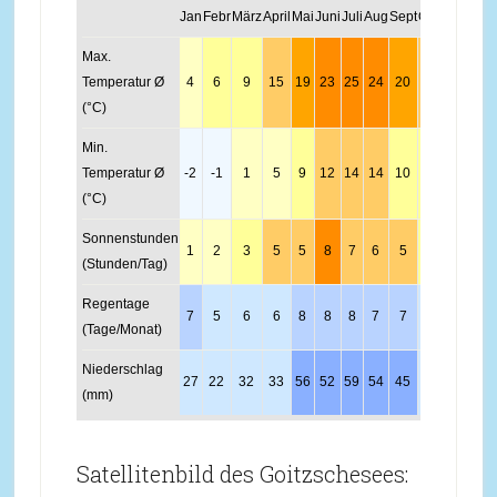
Jan
Febr
März
April
Mai
Juni
Juli
Aug
Sept
Okt
Nov
Dez
Max.
Temperatur Ø
4
6
9
15
19
23
25
24
20
14
8
4
(°C)
Min.
Temperatur Ø
-2
-1
1
5
9
12
14
14
10
6
2
0
(°C)
Sonnenstunden
1
2
3
5
5
8
7
6
5
3
1
1
(Stunden/Tag)
Regentage
7
5
6
6
8
8
8
7
7
6
7
7
(Tage/Monat)
Niederschlag
27
22
32
33
56
52
59
54
45
32
35
34
(mm)
Satellitenbild des Goitzschesees: