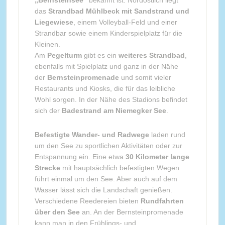
„Bernsteinsee“
bekannt ist. Nordöstlich liegt
das
Strandbad Mühlbeck mit Sandstrand und
Liegewiese
, einem Volleyball-Feld und einer
Strandbar sowie einem Kinderspielplatz für die
Kleinen.
Am
Pegelturm
gibt es ein
weiteres Strandbad
,
ebenfalls mit Spielplatz und ganz in der Nähe
der
Bernsteinpromenade
und somit vieler
Restaurants und Kiosks, die für das leibliche
Wohl sorgen. In der Nähe des Stadions befindet
sich der
Badestrand am Niemegker See
.
Befestigte Wander- und Radwege
laden rund
um den See zu sportlichen Aktivitäten oder zur
Entspannung ein. Eine etwa
30 Kilometer lange
Strecke
mit hauptsächlich befestigten Wegen
führt einmal um den See. Aber auch auf dem
Wasser lässt sich die Landschaft genießen.
Verschiedene Reedereien bieten
Rundfahrten
über den See
an. An der Bernsteinpromenade
kann man in den Frühlings- und