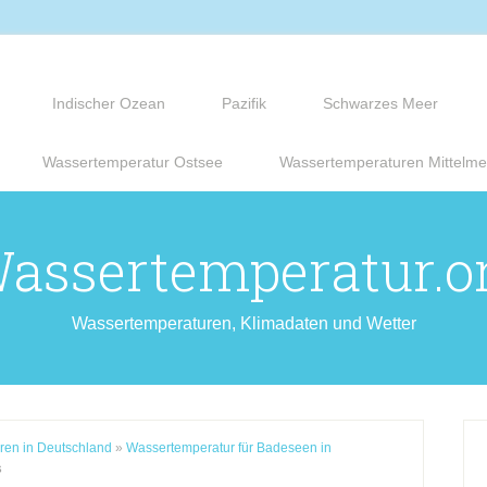
Indischer Ozean
Pazifik
Schwarzes Meer
Wassertemperatur Ostsee
Wassertemperaturen Mittelme
assertemperatur.o
Wassertemperaturen, Klimadaten und Wetter
ren in Deutschland
»
Wassertemperatur für Badeseen in
s