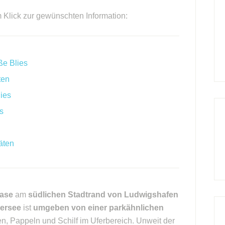
m Klick zur gewünschten Information:
ße Blies
ten
ies
s
äten
Oase
am
südlichen Stadtrand von Ludwigshafen
gersee
ist
umgeben von einer parkähnlichen
en, Pappeln und Schilf im Uferbereich. Unweit der