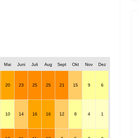
Mai
Juni
Juli
Aug
Sept
Okt
Nov
Dez
20
23
25
25
21
15
9
6
10
14
16
16
12
8
4
1