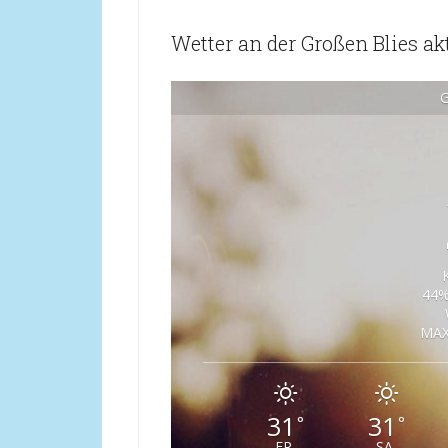
Wetter an der Großen Blies ak
G
44%
MAX
31
31
°
°
FR
SA