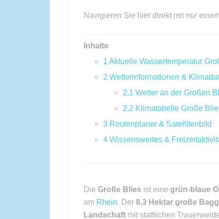
Navigieren Sie hier direkt mit nur eine
Inhalte
1
Aktuelle Wassertemperatur Gro
2
Wetterinformationen & Klimada
2.1
Wetter an der Großen Bl
2.2
Klimatabelle Große Blie
3
Routenplaner & Satellitenbild
4
Wissenswertes & Freizeitaktivit
Die
Große Blies
ist eine
grün-blaue 
am
Rhein
. Der
8,3 Hektar große Bag
Landschaft
mit stattlichen Trauerweid