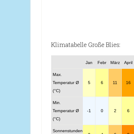
Klimatabelle Große Blies:
Jan
Febr
März
April
Max.
Temperatur Ø
5
6
11
16
(°C)
Min.
Temperatur Ø
-1
0
2
6
(°C)
Sonnenstunden