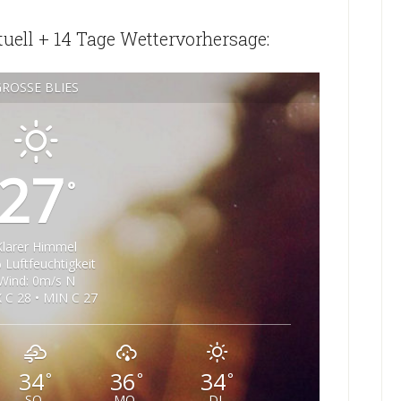
tuell + 14 Tage Wettervorhersage:
ROSSE BLIES
27
°
Klarer Himmel
 Luftfeuchtigkeit
Wind: 0m/s N
 C 28 • MIN C 27
34
36
34
°
°
°
SO
MO
DI