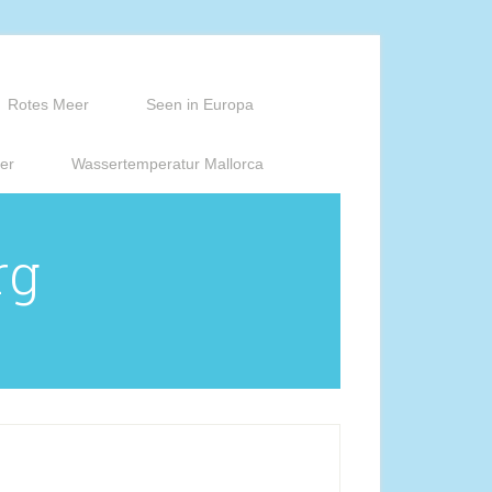
Rotes Meer
Seen in Europa
er
Wassertemperatur Mallorca
rg