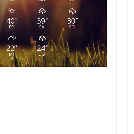
40
39
30
°
°
°
FR
SA
SO
22
24
°
°
MI
DO