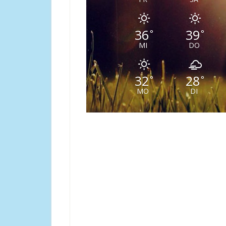
36
39
°
°
MI
DO
32
28
°
°
MO
DI