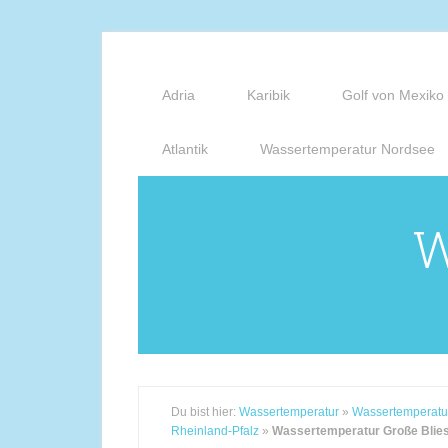
Adria
Karibik
Golf von Mexiko
Atlantik
Wassertemperatur Nordsee
W
Du bist hier:
Wassertemperatur
»
Wassertemperatu
Rheinland-Pfalz
»
Wassertemperatur Große Blie