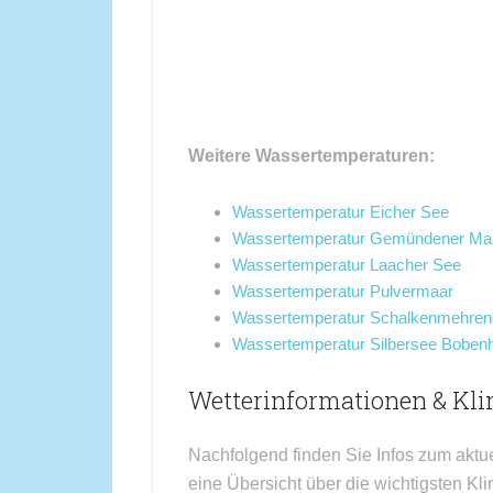
Weitere Wassertemperaturen:
Wassertemperatur Eicher See
Wassertemperatur Gemündener Ma
Wassertemperatur Laacher See
Wassertemperatur Pulvermaar
Wassertemperatur Schalkenmehren
Wassertemperatur Silbersee Bobe
Wetterinformationen & Kli
Nachfolgend finden Sie Infos zum aktu
eine Übersicht über die wichtigsten Kli