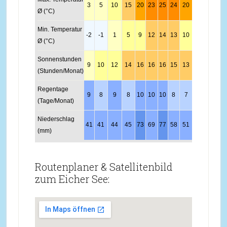
3
5
10
15
20
23
25
24
20
15
8
5
Ø (°C)
Min. Temperatur
-2
-1
1
5
9
12
14
13
10
6
2
0
Ø (°C)
Sonnenstunden
9
10
12
14
16
16
16
15
13
11
9
9
(Stunden/Monat)
Regentage
9
8
9
8
10
10
10
8
7
8
9
11
(Tage/Monat)
Niederschlag
41
41
44
45
73
69
77
58
51
52
53
51
(mm)
Routenplaner & Satellitenbild
zum Eicher See: