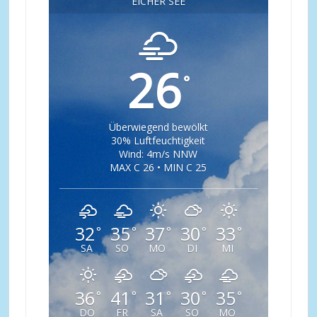
EICHER SEE
26
°
Überwiegend bewölkt
30% Luftfeuchtigkeit
Wind: 4m/s NNW
MAX C 26 • MIN C 25
32
35
37
30
33
°
°
°
°
°
SA
SO
MO
DI
MI
36
41
31
30
35
°
°
°
°
°
DO
FR
SA
SO
MO