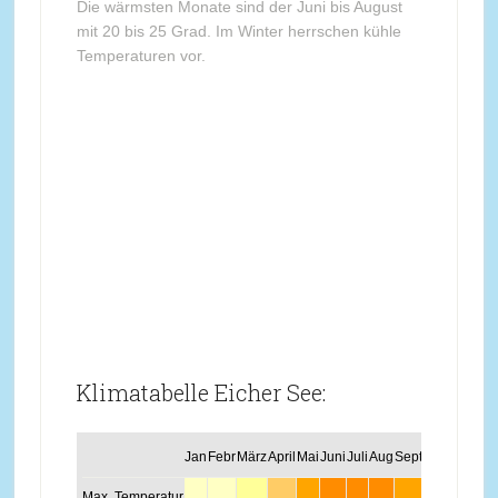
Die wärmsten Monate sind der Juni bis August
mit 20 bis 25 Grad. Im Winter herrschen kühle
Temperaturen vor.
Klimatabelle Eicher See:
Jan
Febr
März
April
Mai
Juni
Juli
Aug
Sept
Okt
Nov
Dez
Max. Temperatur