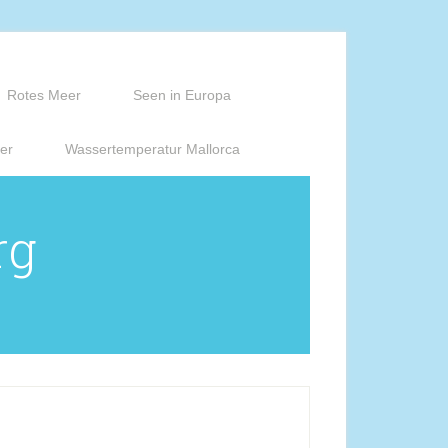
Rotes Meer
Seen in Europa
er
Wassertemperatur Mallorca
rg