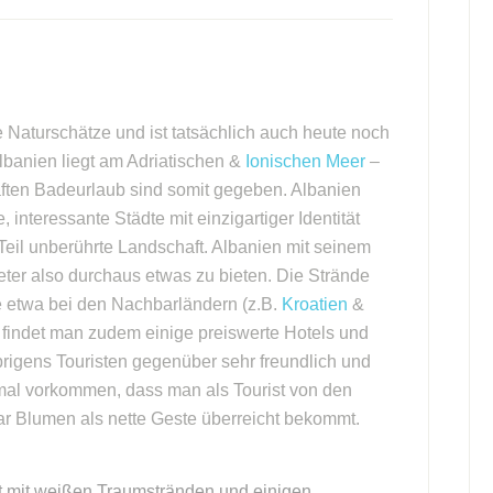
 Naturschätze und ist tatsächlich auch heute noch
lbanien liegt am Adriatischen &
Ionischen Meer
–
ften Badeurlaub sind somit gegeben. Albanien
 interessante Städte mit einzigartiger Identität
 Teil unberührte Landschaft. Albanien mit seinem
ter also durchaus etwas zu bieten. Die Strände
ie etwa bei den Nachbarländern (z.B.
Kroatien
&
s findet man zudem einige preiswerte Hotels und
rigens Touristen gegenüber sehr freundlich und
nmal vorkommen, dass man als Tourist von den
r Blumen als nette Geste überreicht bekommt.
ht mit weißen Traumstränden und einigen