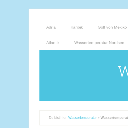
Adria
Karibik
Golf von Mexiko
Atlantik
Wassertemperatur Nordsee
W
Du bist hier:
Wassertemperatur
»
Wassertemperat