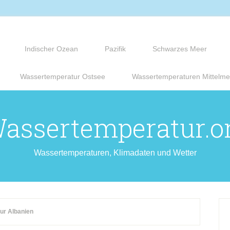
Indischer Ozean
Pazifik
Schwarzes Meer
Wassertemperatur Ostsee
Wassertemperaturen Mittelme
assertemperatur.o
Wassertemperaturen, Klimadaten und Wetter
ur Albanien