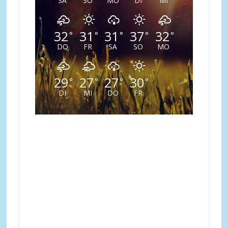
SA
SO
MO
DI
MI
32
31
31
37
32
°
°
°
°
°
DO
FR
SA
SO
MO
29
27
27
30
°
°
°
°
DI
MI
DO
FR