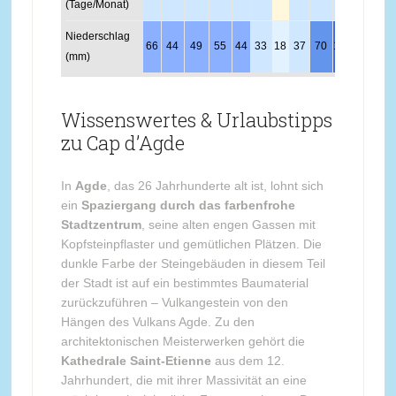
(Tage/Monat)
Niederschlag
66
44
49
55
44
33
18
37
70
103
69
62
(mm)
Wissenswertes & Urlaubstipps
zu Cap d’Agde
In
Agde
, das 26 Jahrhunderte alt ist, lohnt sich
ein
Spaziergang durch das farbenfrohe
Stadtzentrum
, seine alten engen Gassen mit
Kopfsteinpflaster und gemütlichen Plätzen. Die
dunkle Farbe der Steingebäuden in diesem Teil
der Stadt ist auf ein bestimmtes Baumaterial
zurückzuführen – Vulkangestein von den
Hängen des Vulkans Agde. Zu den
architektonischen Meisterwerken gehört die
Kathedrale Saint-Etienne
aus dem 12.
Jahrhundert, die mit ihrer Massivität an eine