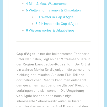
4
Min. & Max. Wassertemp
5
Wetterinformationen & Klimadaten
5.1
Wetter in Cap d’Agde
5.2
Klimatabelle Cap d’Agde
6
Wissenswertes & Urlaubstipps
Cap d’Agde
, einer der bekanntesten Ferienorte
unter Naturisten, liegt an der
Mittelmeerküste
in
der
Region Languedoc-Roussillon
. Der Ort ist
ein wahres Mekka für diejenigen, die gerne ohne
Kleidung herumlaufen: Auf dem FKK-Teil des
dort befindlichen Resorts kann man entspannt
den gesamten Tag über ohne „lästige“ Kleidung
verbringen und sich sonnen. Die
Umgebung
von Agde
hat darüber hinaus einige
interessante Sehenswürdigkeiten zu bieten,
darunter das
malerische Fort Bresco
und den