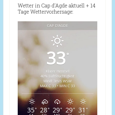
Wetter in Cap d’Agde aktuell + 14
Tage Wettervorhersage:
CAP D’AGDE
33
°
Klarer Himmel
40% Luftfeuchtigkeit
Wind: 3m/s WSW
MAX C 33 • MIN C 33
35
28
29
29
31
°
°
°
°
°