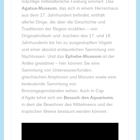
mächtige mittelalterliche Festung erinnert. Das
Agatua-Museum
, das sich in einem Herrenhaus
aus dem 17. Jahrhundert befindet, enthält
allerlei Dinge, die über die Geschichte und
Traditionen der Region erzählen – von
Originalmöbeln und -trachten des 17. und 18.
Jahrhunderts bis hin zu ausgestopften Vögeln
und einer absolut erstaunlichen Sammlung von
Nachtvasen. Und das
Ephebe-Museum
ist der
Antike gewidmet – hier können Sie eine
Sammlung von Unterwasserfunden,
griechischen Amphoren und Münzen sowie eine
bedeutende Sammlung von
Bronzegegenständen sehen. Auch in Cap
d’Agde lohnt sich ein
Besuch des Aquariums
,
in dem die Bewohner des Mittelmeers und der
tropischen Meere bestaunt werden können.