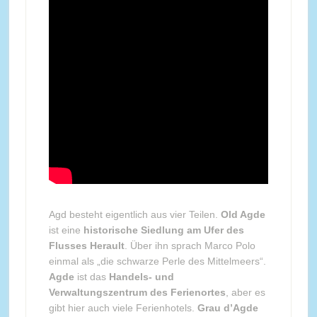
Agd besteht eigentlich aus vier Teilen.
Old Agde
ist eine
historische Siedlung am Ufer des
Flusses Herault
. Über ihn sprach Marco Polo
einmal als „die schwarze Perle des Mittelmeers“.
Agde
ist das
Handels- und
Verwaltungszentrum des Ferienortes
, aber es
gibt hier auch viele Ferienhotels.
Grau d’Agde