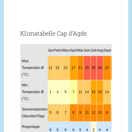
Klimatabelle Cap d’Agde:
Jan
Febr
März
April
Mai
Juni
Juli
Aug
Sept
Okt
Nov
Dez
Max.
Temperatur Ø
11
12
15
17
21
26
29
28
25
20
15
11
(°C)
Min.
Temperatur Ø
1
2
5
7
11
14
16
16
14
10
5
2
(°C)
Sonnenstunden
5
6
7
8
9
11
12
10
8
6
5
4
(Stunden/Tag)
Regentage
6
5
6
6
5
4
2
4
4
6
5
6