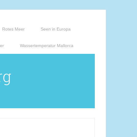
Rotes Meer
Seen in Europa
er
Wassertemperatur Mallorca
rg