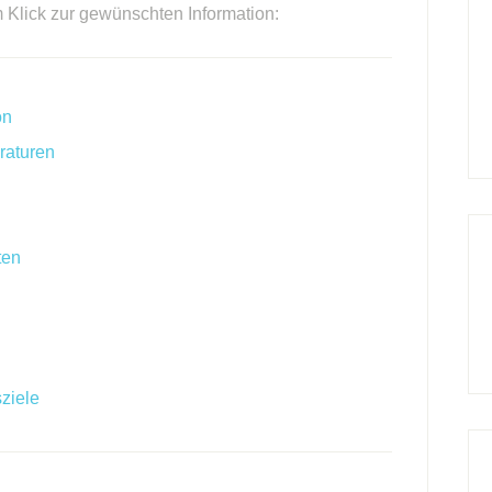
m Klick zur gewünschten Information:
on
raturen
ten
ziele