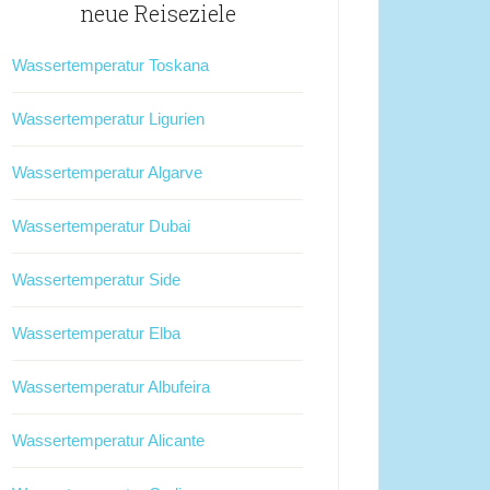
neue Reiseziele
Wassertemperatur Toskana
Wassertemperatur Ligurien
Wassertemperatur Algarve
Wassertemperatur Dubai
Wassertemperatur Side
Wassertemperatur Elba
Wassertemperatur Albufeira
Wassertemperatur Alicante