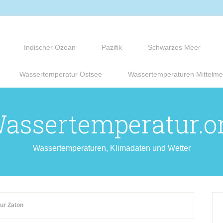
Indischer Ozean
Pazifik
Schwarzes Meer
Wassertemperatur Ostsee
Wassertemperaturen Mittelme
assertemperatur.o
Wassertemperaturen, Klimadaten und Wetter
ur Zaton