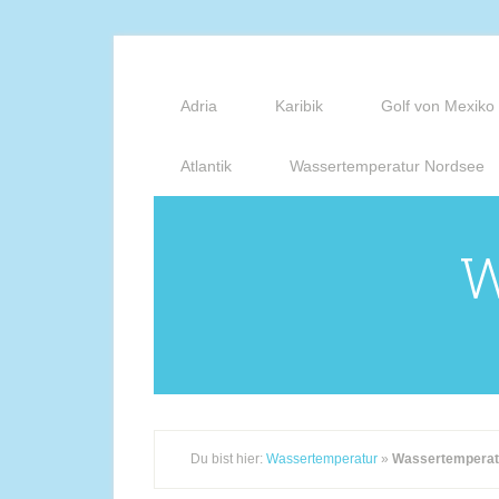
Adria
Karibik
Golf von Mexiko
Atlantik
Wassertemperatur Nordsee
W
Du bist hier:
Wassertemperatur
»
Wassertemperat