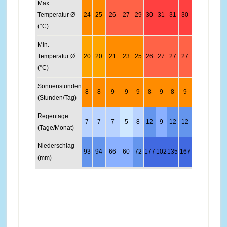
Max.
Temperatur Ø
24
25
26
27
29
30
31
31
30
29
27
25
(°C)
Min.
Temperatur Ø
20
20
21
23
25
26
27
27
27
26
23
21
(°C)
Sonnenstunden
8
8
9
9
9
8
9
8
9
8
7
7
(Stunden/Tag)
Regentage
7
7
7
5
8
12
9
12
12
14
10
8
(Tage/Monat)
Niederschlag
93
94
66
60
72
177
102
135
167
147
140
86
(mm)