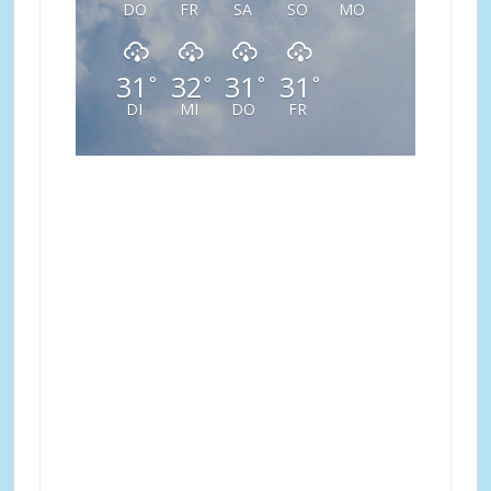
DO
FR
SA
SO
MO
31
32
31
31
°
°
°
°
DI
MI
DO
FR