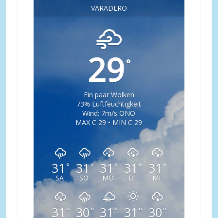
VARADERO
29
°
Ein paar Wolken
73% Luftfeuchtigkeit
Wind: 7m/s ONO
MAX C 29 • MIN C 29
31
31
31
31
31
°
°
°
°
°
SA
SO
MO
DI
MI
31
30
31
31
30
°
°
°
°
°