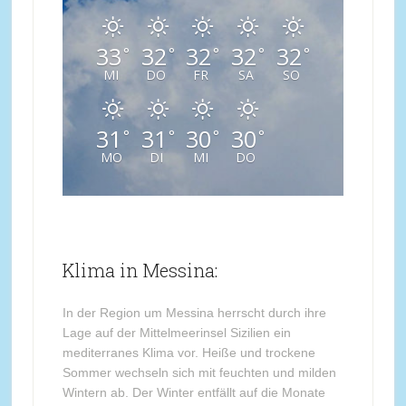
33
32
32
32
32
°
°
°
°
°
MI
DO
FR
SA
SO
31
31
30
30
°
°
°
°
MO
DI
MI
DO
Klima in Messina:
In der Region um Messina herrscht durch ihre
Lage auf der Mittelmeerinsel Sizilien ein
mediterranes Klima vor. Heiße und trockene
Sommer wechseln sich mit feuchten und milden
Wintern ab. Der Winter entfällt auf die Monate