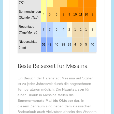
(°C)
Sonnenstunden
4
5
6
8
9
10
11
10
8
7
5
4
(Stunden/Tag)
Regentage
7
7
5
4
2
1
1
1
3
5
6
7
(Tage/Monat)
Niederschlag
51
43
40
38
29
4
0
5
40
69
50
55
(mm)
Beste Reisezeit für Messina
Ein Besuch der Hafenstadt Messina auf Sizilien
ist zu jeder Jahreszeit durch die angenehmen
Temperaturen möglich. Die
Hauptsaison
für
einen Urlaub in Messina stellen die
Sommermonate Mai bis Oktober
dar. In
diesem Zeitraum sind neben dem klassischen
Badeurlaub auch Aktivitäten abseits des Wassers