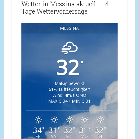
Wetter in Messina aktuell + 14
Tage Wettervorhersage:
MESSINA
32
°
Mäßig bewölkt
61% Luftfeuchtigkeit
Wind: 4m/s ONO
MAX C 34 • MIN C 31
34
31
32
31
32
°
°
°
°
°
FR
SA
SO
MO
DI