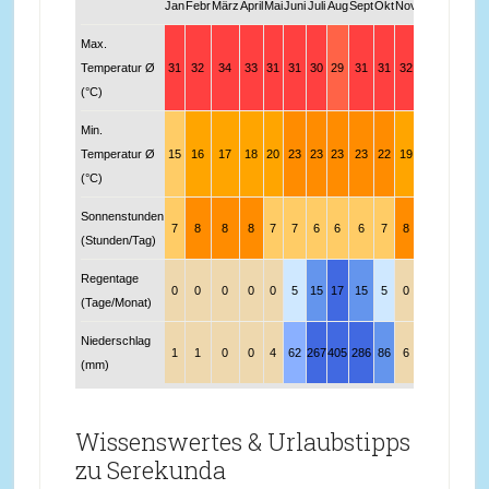
Jan
Febr
März
April
Mai
Juni
Juli
Aug
Sept
Okt
Nov
Dez
Max.
Temperatur Ø
31
32
34
33
31
31
30
29
31
31
32
31
(°C)
Min.
Temperatur Ø
15
16
17
18
20
23
23
23
23
22
19
16
(°C)
Sonnenstunden
7
8
8
8
7
7
6
6
6
7
8
7
(Stunden/Tag)
Regentage
0
0
0
0
0
5
15
17
15
5
0
0
(Tage/Monat)
Niederschlag
1
1
0
0
4
62
267
405
286
86
6
0
(mm)
Wissenswertes & Urlaubstipps
zu Serekunda