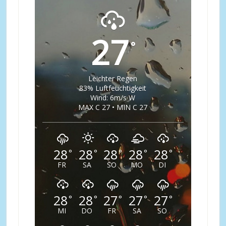
27
°
Leichter Regen
83% Luftfeuchtigkeit
Wind: 6m/s W
MAX C 27 • MIN C 27
28
28
28
28
28
°
°
°
°
°
FR
SA
SO
MO
DI
28
28
27
27
27
°
°
°
°
°
MI
DO
FR
SA
SO