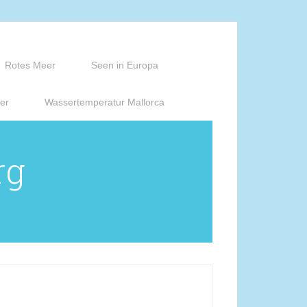
Rotes Meer
Seen in Europa
er
Wassertemperatur Mallorca
rg