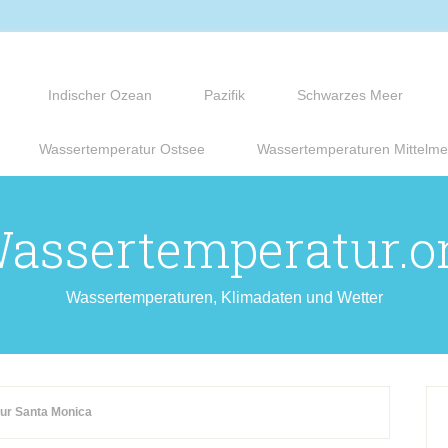
Indischer Ozean
Pazifik
Schwarzes Meer
Wassertemperatur Ostsee
Wassertemperaturen Mittelme
assertemperatur.o
Wassertemperaturen, Klimadaten und Wetter
ur Santa Monica