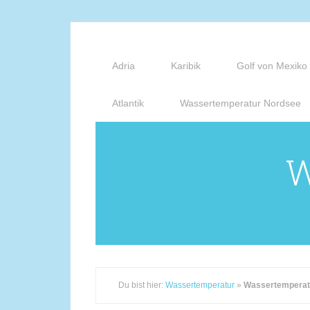
Adria
Karibik
Golf von Mexiko
Atlantik
Wassertemperatur Nordsee
W
Du bist hier:
Wassertemperatur
»
Wassertemperat