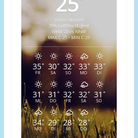
25
°
Klarer Himmel
78% Luftfeuchtigkeit
Wind: 2m/s NNW
MAX C 25 • MIN C 25
35
30
32
33
33
°
°
°
°
°
FR
SA
SO
MO
DI
31
31
32
32
31
°
°
°
°
°
MI
DO
FR
SA
SO
34
29
28
28
°
°
°
°
MO
DI
MI
DO