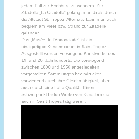
jedem Fall zur Hochburg zu wandern. Zur
Zitadelle „La Citadelle“ gelangt man direkt durch
die Altstadt St. Tropez. Alternativ kann man auch
bequem am Meer bzw. Strand zur Zitadelle
gelangen.
Das „Musée de l’Annonciade“ ist ein
einzigartiges Kunstmuseum in Saint Tropez.
Ausgestellt werden vorwiegend Kunstwerke des
19. und 20. Jahrhunderts. Die vorwiegend
zwischen 1890 und 1950 angesiedelten
vorgestellten Sammlungen beeindrucken
vorwiegend durch ihre Gleichmäßigkeit, aber
auch durch eine hohe Qualität. Einen
Schwerpunkt bilden Werke von Künstlern die
auch in Saint Tropez tätig waren.