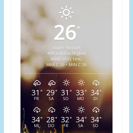
26
°
Klarer Himmel
44% Luftfeuchtigkeit
Wind: 1m/s NNO
MAX C 26 • MIN C 26
31
29
31
33
34
°
°
°
°
°
FR
SA
SO
MO
DI
34
28
32
34
34
°
°
°
°
°
MI
DO
FR
SA
SO