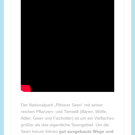
Der Nationalpark „Plitvicer Seen“ mit seiner
reichen Pflanzen- und Tierwelt (Bären, Wölfe,
Adler, Geier und Fischotter) ist um ein Vielfaches
größer als das eigentliche Seengebiet. Um die
Seen herum führen
gut ausgebaute Wege und