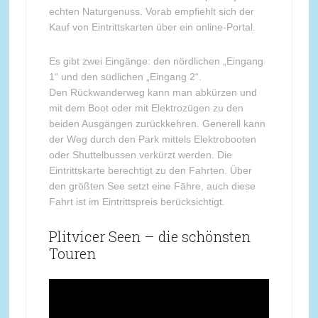
echten Naturgenuss. Vorab empfiehlt sich der
Kauf von Eintrittskarten über ein online-Portal.
Es gibt zwei Eingänge: den nördlichen „Eingang
1“ und den südlichen „Eingang 2“.
Den Rückwanderweg kann man abkürzen und
mit dem Boot oder mit Elektrozügen zu den
beiden Ausgängen zurückkehren. Generell kann
der Weg durch den Park mittels Elektrobooten
oder Shuttelbussen verkürzt werden. Die
Eintrittskarte berechtigt zu den Fahrten. Über
den größten See setzt eine Fähre, auch diese
Fahrt ist im Eintrittspreis berücksichtigt.
Plitvicer Seen – die schönsten
Touren