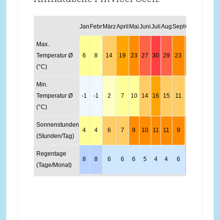
Jan
Febr
März
April
Mai
Juni
Juli
Aug
Sept
Okt
Nov
Dez
Max.
Temperatur Ø
6
8
14
19
23
27
30
29
23
18
13
7
(°C)
Min.
Temperatur Ø
-1
-1
2
7
10
14
16
15
11
8
4
0
(°C)
Sonnenstunden
4
4
6
7
9
10
11
11
9
5
4
4
(Stunden/Tag)
Regentage
8
8
6
6
6
5
4
4
6
7
9
10
(Tage/Monat)