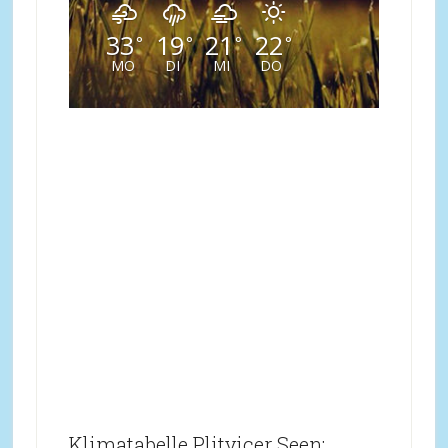
33
19
21
22
°
°
°
°
MO
DI
MI
DO
Klimatabelle Plitvicer Seen: