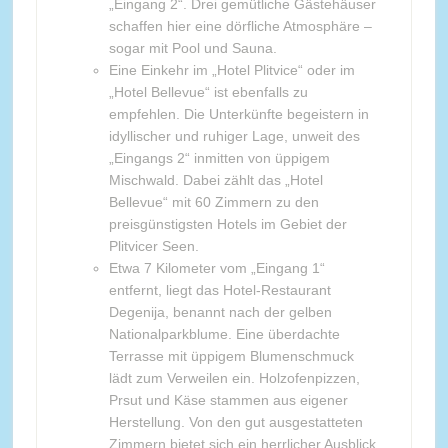
„Eingang 2“. Drei gemütliche Gästehäuser
schaffen hier eine dörfliche Atmosphäre –
sogar mit Pool und Sauna.
Eine Einkehr im „Hotel Plitvice“ oder im
„Hotel Bellevue“ ist ebenfalls zu
empfehlen. Die Unterkünfte begeistern in
idyllischer und ruhiger Lage, unweit des
„Eingangs 2“ inmitten von üppigem
Mischwald. Dabei zählt das „Hotel
Bellevue“ mit 60 Zimmern zu den
preisgünstigsten Hotels im Gebiet der
Plitvicer Seen.
Etwa 7 Kilometer vom „Eingang 1“
entfernt, liegt das Hotel-Restaurant
Degenija, benannt nach der gelben
Nationalparkblume. Eine überdachte
Terrasse mit üppigem Blumenschmuck
lädt zum Verweilen ein. Holzofenpizzen,
Prsut und Käse stammen aus eigener
Herstellung. Von den gut ausgestatteten
Zimmern bietet sich ein herrlicher Ausblick