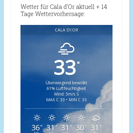
Wetter für Cala d’Or aktuell + 14
Tage Wettervorhersage:
CALA D\'OR
33
°
Überwiegend bewölkt
61% Luftfeuchtigkeit
Wind: 5m/s S
MAX C 33 • MIN C 33
36
31
31
30
31
°
°
°
°
°