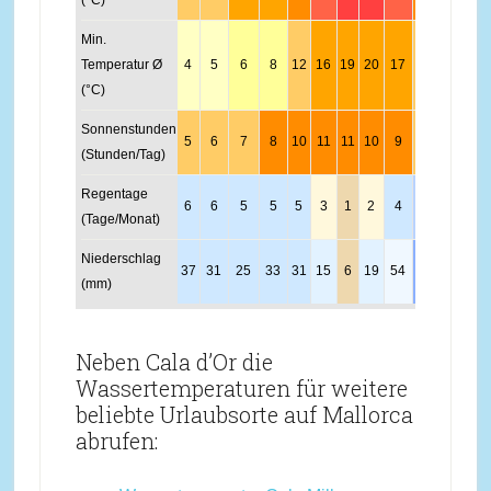
(°C)
Min.
Temperatur Ø
4
5
6
8
12
16
19
20
17
14
9
6
(°C)
Sonnenstunden
5
6
7
8
10
11
11
10
9
7
6
5
(Stunden/Tag)
Regentage
6
6
5
5
5
3
1
2
4
7
8
8
(Tage/Monat)
Niederschlag
37
31
25
33
31
15
6
19
54
62
69
50
(mm)
Neben Cala d’Or die
Wassertemperaturen für weitere
beliebte Urlaubsorte auf Mallorca
abrufen: