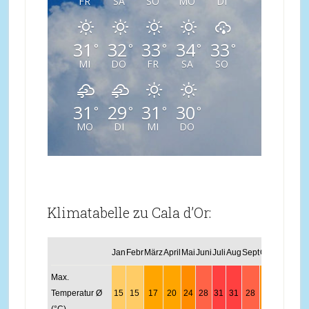
FR
SA
SO
MO
DI
31
32
33
34
33
°
°
°
°
°
MI
DO
FR
SA
SO
31
29
31
30
°
°
°
°
MO
DI
MI
DO
Klimatabelle zu Cala d’Or:
Jan
Febr
März
April
Mai
Juni
Juli
Aug
Sept
Okt
Nov
Dez
Max.
Temperatur Ø
15
15
17
20
24
28
31
31
28
24
19
16