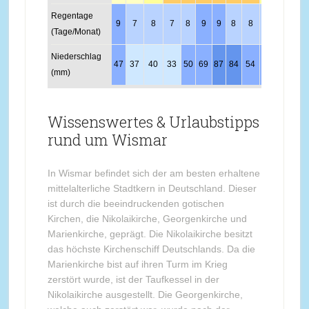
Regentage
9
7
8
7
8
9
9
8
8
8
9
10
(Tage/Monat)
Niederschlag
47
37
40
33
50
69
87
84
54
47
42
50
(mm)
Wissenswertes & Urlaubstipps
rund um Wismar
In Wismar befindet sich der am besten erhaltene
mittelalterliche Stadtkern in Deutschland. Dieser
ist durch die beeindruckenden gotischen
Kirchen, die Nikolaikirche, Georgenkirche und
Marienkirche, geprägt. Die Nikolaikirche besitzt
das höchste Kirchenschiff Deutschlands. Da die
Marienkirche bist auf ihren Turm im Krieg
zerstört wurde, ist der Taufkessel in der
Nikolaikirche ausgestellt. Die Georgenkirche,