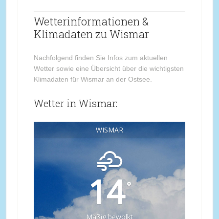
Wetterinformationen &
Klimadaten zu Wismar
Nachfolgend finden Sie Infos zum aktuellen
Wetter sowie eine Übersicht über die wichtigsten
Klimadaten für Wismar an der Ostsee.
Wetter in Wismar:
WISMAR
14
°
Mäßig bewölkt