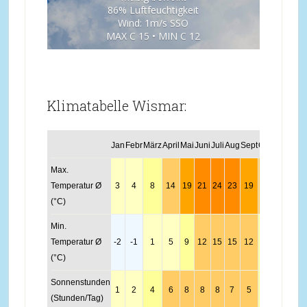
86% Luftfeuchtigkeit
Wind: 1m/s SSO
MAX C 15 • MIN C 12
Klimatabelle Wismar:
Jan
Febr
März
April
Mai
Juni
Juli
Aug
Sept
Okt
Nov
Dez
Max.
Temperatur Ø
3
4
8
14
19
21
24
23
19
13
8
4
(°C)
Min.
Temperatur Ø
-2
-1
1
5
9
12
15
15
12
7
3
0
(°C)
Sonnenstunden
1
2
4
6
8
8
8
7
5
3
2
1
(Stunden/Tag)