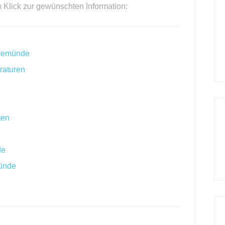
m Klick zur gewünschten Information:
avemünde
raturen
ten
de
ünde