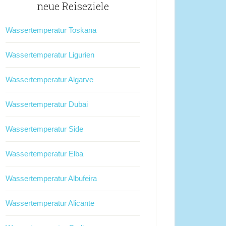
neue Reiseziele
Wassertemperatur Toskana
Wassertemperatur Ligurien
Wassertemperatur Algarve
Wassertemperatur Dubai
Wassertemperatur Side
Wassertemperatur Elba
Wassertemperatur Albufeira
Wassertemperatur Alicante