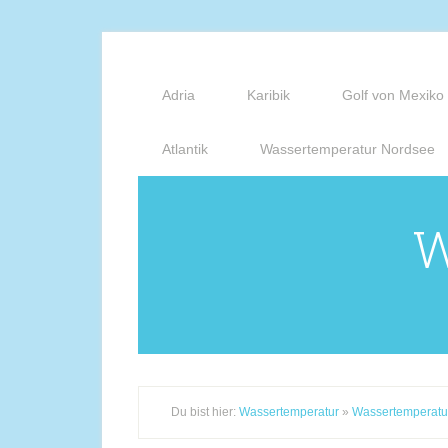
Adria
Karibik
Golf von Mexiko
Atlantik
Wassertemperatur Nordsee
W
Du bist hier:
Wassertemperatur
»
Wassertemperatu