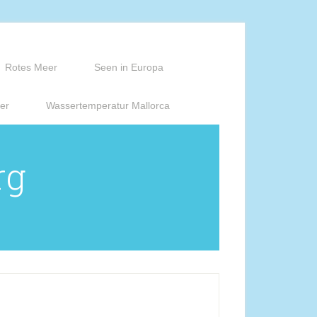
Rotes Meer
Seen in Europa
er
Wassertemperatur Mallorca
rg