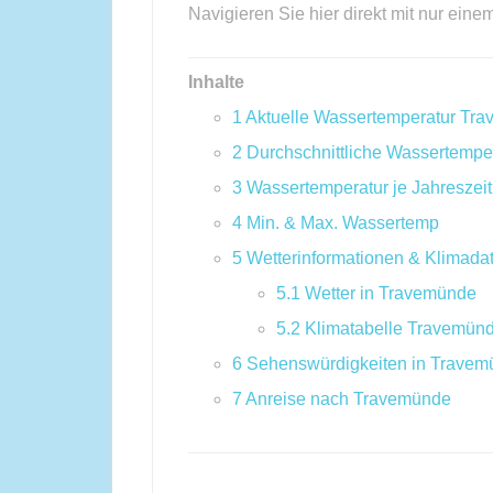
Navigieren Sie hier direkt mit nur eine
Inhalte
1
Aktuelle Wassertemperatur Tr
2
Durchschnittliche Wassertempe
3
Wassertemperatur je Jahreszeit
4
Min. & Max. Wassertemp
5
Wetterinformationen & Klimada
5.1
Wetter in Travemünde
5.2
Klimatabelle Travemün
6
Sehenswürdigkeiten in Travem
7
Anreise nach Travemünde