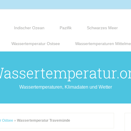
Indischer Ozean
Pazifik
Schwarzes Meer
Wassertemperatur Ostsee
Wassertemperaturen Mittelme
assertemperatur.o
Wassertemperaturen, Klimadaten und Wetter
r Ostsee
»
Wassertemperatur Travemünde