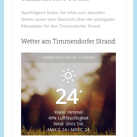
Nachfolgend finden Sie Infos zum aktuellen
Wetter sowie eine Übersicht über die wichtigsten
Klimadaten für den Timmendorfer Strand.
Wetter am Timmendorfer Strand:
TIMMENDORFER STRAND
24
°
Klarer Himmel
49% Luftfeuchtigkeit
Wind: 2m/s SW
MAX C 24 • MIN C 24