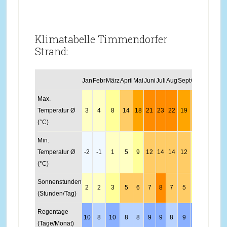
Klimatabelle Timmendorfer
Strand:
Jan
Febr
März
April
Mai
Juni
Juli
Aug
Sept
Okt
Nov
Dez
Max.
Temperatur Ø
3
4
8
14
18
21
23
22
19
13
8
4
(°C)
Min.
Temperatur Ø
-2
-1
1
5
9
12
14
14
12
8
3
0
(°C)
Sonnenstunden
2
2
3
5
6
7
8
7
5
3
2
1
(Stunden/Tag)
Regentage
10
8
10
8
8
9
9
8
9
9
10
10
(Tage/Monat)