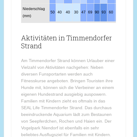
Niederschlag
50
40
40
30
47
69
90
93
60
50
45
53
(mm)
Aktivitäten in Timmendorfer
Strand
Am Timmendorfer Strand können Urlauber einer
Vielzahl von Aktivitäten nachgehen: Neben
diversen Funsportarten werden auch
Fitnesskurse angeboten. Bringen Touristen ihre
Hunde mit, können sich die Vierbeiner an einem
eigenen Hundestrand ausgiebig auspowern.
Familien mit Kindern zieht es oftmals in das
SEAL Life Timmendorfer Strand. Das durchaus
beeindruckende Aquarium lädt zum Bestaunen
von Seepferdchen, Rochen und Haien ein. Der
Vogelpark Niendorf ist ebenfalls ein sehr
beliebtes Ausflugsziel für Familien mit Kindern.