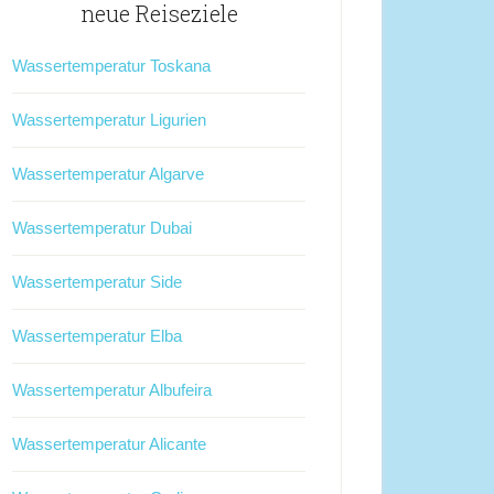
neue Reiseziele
Wassertemperatur Toskana
Wassertemperatur Ligurien
Wassertemperatur Algarve
Wassertemperatur Dubai
Wassertemperatur Side
Wassertemperatur Elba
Wassertemperatur Albufeira
Wassertemperatur Alicante