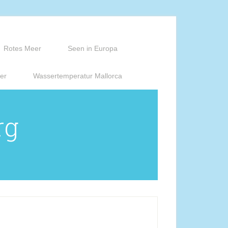
Rotes Meer
Seen in Europa
er
Wassertemperatur Mallorca
rg