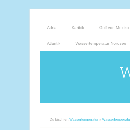
Adria
Karibik
Golf von Mexiko
Atlantik
Wassertemperatur Nordsee
W
Du bist hier:
Wassertemperatur
»
Wassertemperatu