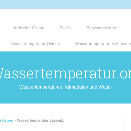
Indischer Ozean
Pazifik
Schwarzes Meer
Wassertemperatur Ostsee
Wassertemperaturen Mittelme
assertemperatur.o
Wassertemperaturen, Klimadaten und Wetter
r Ostsee
»
Wassertemperatur Sassnitz