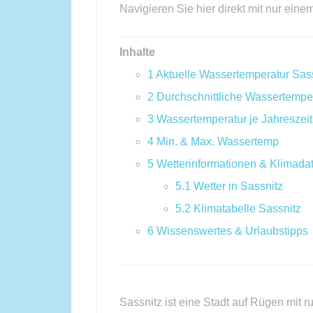
Navigieren Sie hier direkt mit nur eine
Inhalte
1
Aktuelle Wassertemperatur Sas
2
Durchschnittliche Wassertempe
3
Wassertemperatur je Jahreszeit
4
Min. & Max. Wassertemp
5
Wetterinformationen & Klimada
5.1
Wetter in Sassnitz
5.2
Klimatabelle Sassnitz
6
Wissenswertes & Urlaubstipps
Sassnitz ist eine Stadt auf Rügen mit 