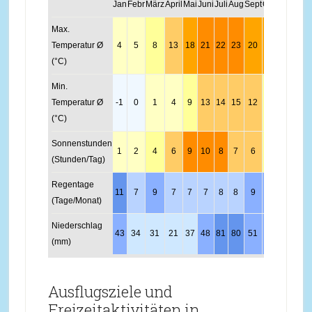
Jan
Febr
März
April
Mai
Juni
Juli
Aug
Sept
Okt
Nov
Dez
Max.
Temperatur Ø
4
5
8
13
18
21
22
23
20
16
10
6
(°C)
Min.
Temperatur Ø
-1
0
1
4
9
13
14
15
12
9
5
1
(°C)
Sonnenstunden
1
2
4
6
9
10
8
7
6
3
1
1
(Stunden/Tag)
Regentage
11
7
9
7
7
7
8
8
9
10
11
11
(Tage/Monat)
Niederschlag
43
34
31
21
37
48
81
80
51
47
42
43
(mm)
Ausflugsziele und
Freizeitaktivitäten in