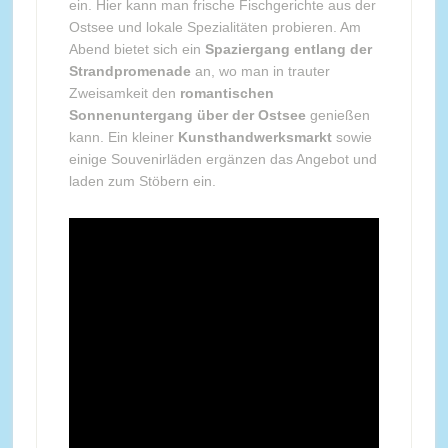
ein. Hier kann man frische Fischgerichte aus der
Ostsee und lokale Spezialitäten probieren. Am
Abend bietet sich ein
Spaziergang entlang der
Strandpromenade
an, wo man in trauter
Zweisamkeit den
romantischen
Sonnenuntergang über der Ostsee
genießen
kann. Ein kleiner
Kunsthandwerksmarkt
sowie
einige Souvenirläden ergänzen das Angebot und
laden zum Stöbern ein.