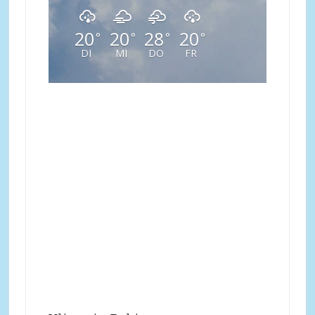
20
20
28
20
°
°
°
°
DI
MI
DO
FR