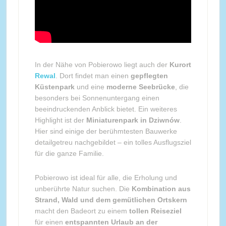
In der Nähe von Pobierowo liegt auch der
Kurort
Rewal
. Dort findet man einen
gepflegten
Küstenpark
und eine
moderne Seebrücke
, die
besonders bei Sonnenuntergang einen
beeindruckenden Anblick bietet. Ein weiteres
Highlight ist der
Miniaturenpark in Dziwnów
.
Hier sind einige der berühmtesten Bauwerke
detailgetreu nachgebildet – ein tolles Ausflugsziel
für die ganze Familie.
Pobierowo ist ideal für alle, die Erholung und
unberührte Natur suchen. Die
Kombination aus
Strand, Wald und dem gemütlichen Ortskern
macht den Badeort zu einem
tollen Reiseziel
für einen
entspannten Urlaub an der