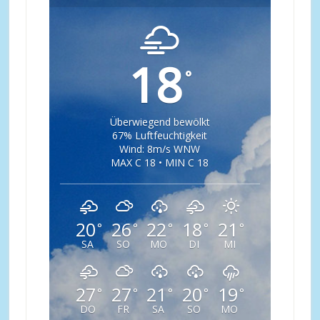
18
°
Überwiegend bewölkt
67% Luftfeuchtigkeit
Wind: 8m/s WNW
MAX C 18 • MIN C 18
20
26
22
18
21
°
°
°
°
°
SA
SO
MO
DI
MI
27
27
21
20
19
°
°
°
°
°
DO
FR
SA
SO
MO