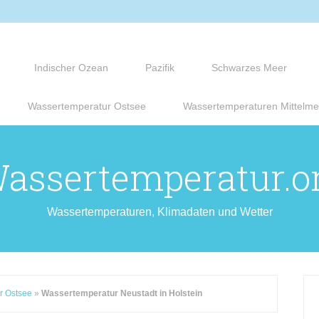
Indischer Ozean
Pazifik
Schwarzes Meer
Wassertemperatur Ostsee
Wassertemperaturen Mittelme
assertemperatur.o
Wassertemperaturen, Klimadaten und Wetter
r Ostsee
»
Wassertemperatur Neustadt in Holstein