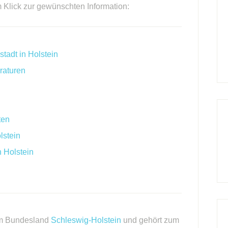
m Klick zur gewünschten Information:
tadt in Holstein
raturen
ten
lstein
n Holstein
 im Bundesland
Schleswig-Holstein
und gehört zum