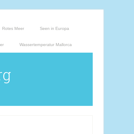
Rotes Meer
Seen in Europa
er
Wassertemperatur Mallorca
rg