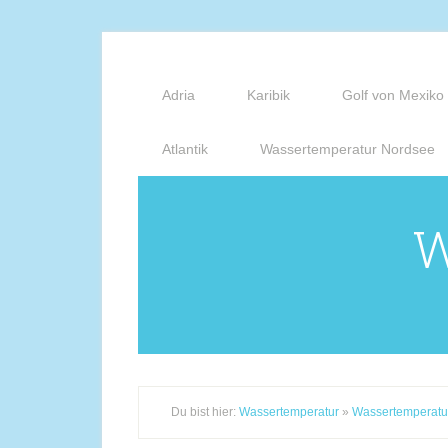
Adria
Karibik
Golf von Mexiko
Atlantik
Wassertemperatur Nordsee
W
Du bist hier:
Wassertemperatur
»
Wassertemperatu