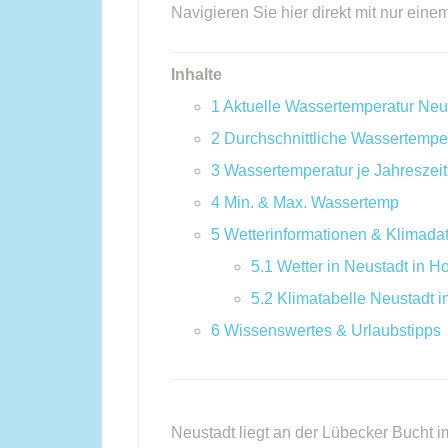
Navigieren Sie hier direkt mit nur eine
Inhalte
1
Aktuelle Wassertemperatur Neus
2
Durchschnittliche Wassertempe
3
Wassertemperatur je Jahreszeit
4
Min. & Max. Wassertemp
5
Wetterinformationen & Klimada
5.1
Wetter in Neustadt in Ho
5.2
Klimatabelle Neustadt i
6
Wissenswertes & Urlaubstipps
Neustadt liegt an der Lübecker Bucht