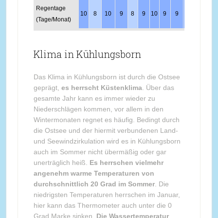
Regentage
10
8
10
9
8
9
10
9
9
9
11
11
(Tage/Monat)
Klima in Kühlungsborn
Das Klima in Kühlungsborn ist durch die Ostsee
geprägt,
es herrscht Küstenklima
. Über das
gesamte Jahr kann es immer wieder zu
Niederschlägen kommen, vor allem in den
Wintermonaten regnet es häufig. Bedingt durch
die Ostsee und der hiermit verbundenen Land-
und Seewindzirkulation wird es in Kühlungsborn
auch im Sommer nicht übermäßig oder gar
unerträglich heiß.
Es herrschen vielmehr
angenehm warme Temperaturen von
durchschnittlich 20 Grad im Sommer
. Die
niedrigsten Temperaturen herrschen im Januar,
hier kann das Thermometer auch unter die 0
Grad Marke sinken.
Die Wassertemperatur