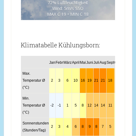
72% Luftfeuchtigkeit
Wind: 5m/s SSO
MAX C 19 • MIN C 18
Klimatabelle Kühlungsborn:
Jan
Febr
März
April
Mai
Juni
Juli
Aug
Sept
Okt
Nov
Dez
Max.
Temperatur Ø
2
3
6
10
16
19
21
21
18
14
8
4
(°C)
Min.
Temperatur Ø
-2
-1
1
5
8
12
14
14
11
8
3
0
(°C)
Sonnenstunden
2
3
4
6
8
9
8
7
5
3
2
1
(Stunden/Tag)