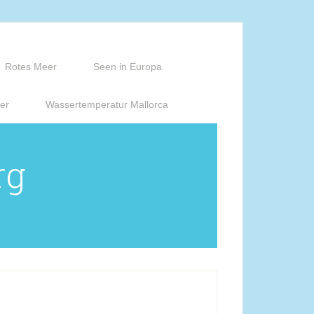
Rotes Meer
Seen in Europa
er
Wassertemperatur Mallorca
rg