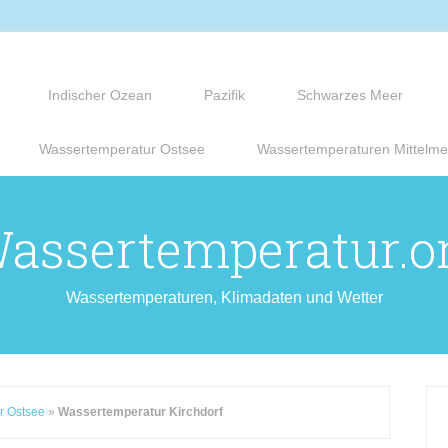
Indischer Ozean
Pazifik
Schwarzes Meer
Wassertemperatur Ostsee
Wassertemperaturen Mittelme
assertemperatur.o
Wassertemperaturen, Klimadaten und Wetter
r Ostsee
»
Wassertemperatur Kirchdorf