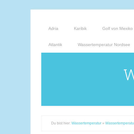
Adria
Karibik
Golf von Mexiko
Atlantik
Wassertemperatur Nordsee
W
Du bist hier:
Wassertemperatur
»
Wassertemperatu