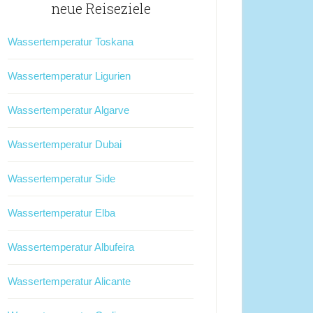
neue Reiseziele
Wassertemperatur Toskana
Wassertemperatur Ligurien
Wassertemperatur Algarve
Wassertemperatur Dubai
Wassertemperatur Side
Wassertemperatur Elba
Wassertemperatur Albufeira
Wassertemperatur Alicante