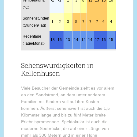
Temperatur Ø
-2
-2
1
3
8
11
13
13
10
7
3
0
(°C)
Sonnenstunden
1
2
3
5
7
7
7
6
4
3
2
1
(Stunden/Tag)
Regentage
18
16
13
14
14
14
17
16
15
17
18
18
(Tage/Monat)
Sehenswürdigkeiten in
Kellenhusen
Viele Besucher der Gemeinde zieht es vor allem
an den Sandstrand, an dem unter anderem
Familien mit Kindern voll auf ihre Kosten
kommen. Äußerst sehenswert ist auch die 1,5
Kilometer lange und bis zu fünf Meter breite
Erlebnispromenade. Spektakulär ist auch die
moderne Seebrücke, die auf einer Länge von
mehr als 300 Metern und in einer Höhe