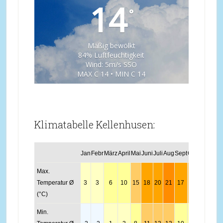
14
°
Mäßig bewölkt
84% Luftfeuchtigkeit
Wind: 5m/s SSO
MAX C 14 • MIN C 14
Klimatabelle Kellenhusen:
Jan
Febr
März
April
Mai
Juni
Juli
Aug
Sept
Okt
Nov
Dez
Max.
Temperatur Ø
3
3
6
10
15
18
20
21
17
13
8
4
(°C)
Min.