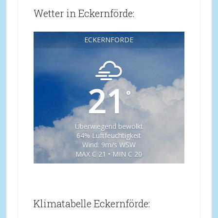
Wetter in Eckernförde:
ECKERNFÖRDE
21
°
Überwiegend bewölkt
64% Luftfeuchtigkeit
Wind: 9m/s WSW
MAX C 21 • MIN C 20
Klimatabelle Eckernförde: