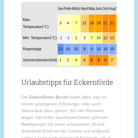
Jan
Febr
März
April
Mai
Juni
Juli
Aug
Sept
Okt
Nov
Max.
3
4
7
12
16
19
21
21
18
13
8
Temperatur(°C)
Min. Temperatur(°C)
-1
-1
1
3
7
10
12
12
10
6
3
Regentage
12
10
10
9
9
10
10
10
10
11
13
Sonnenstunden(h/d)
1
2
4
6
8
8
8
7
6
4
2
Urlaubstipps für Eckernförde
Die
Eckenförder Bucht
bietet alles, was zu
einem gelungenen Erholungs- oder auch
Aktivurlaub dazu gehört. Ein vier Kilometer
langer, herrlicher Sandstrand bietet optimale
Bedingungen für einen erholsamen Strand-
Aufenthalt direkt an der Ostsee und aufgrund
seiner Länge auch genügend Freiraum, um in