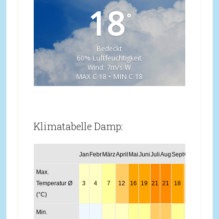
18
°
Bedeckt
60% Luftfeuchtigkeit
Wind: 7m/s W
MAX C 18 • MIN C 18
Klimatabelle Damp:
Jan
Febr
März
April
Mai
Juni
Juli
Aug
Sept
Okt
Nov
Dez
Max.
Temperatur Ø
3
4
7
12
16
19
21
21
18
13
8
4
(°C)
Min.