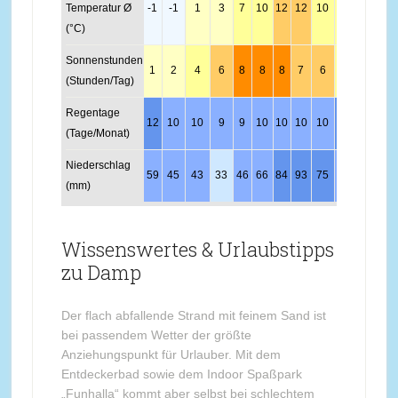
Temperatur Ø
-1
-1
1
3
7
10
12
12
10
6
3
0
(°C)
Sonnenstunden
1
2
4
6
8
8
8
7
6
4
2
1
(Stunden/Tag)
Regentage
12
10
10
9
9
10
10
10
10
11
13
12
(Tage/Monat)
Niederschlag
59
45
43
33
46
66
84
93
75
68
57
62
(mm)
Wissenswertes & Urlaubstipps
zu Damp
Der flach abfallende Strand mit feinem Sand ist
bei passendem Wetter der größte
Anziehungspunkt für Urlauber. Mit dem
Entdeckerbad sowie dem Indoor Spaßpark
„Funhalla“ kommt aber selbst bei schlechtem