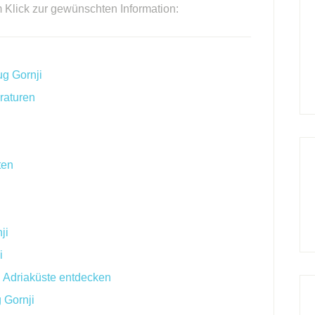
m Klick zur gewünschten Information:
g Gornji
raturen
ten
ji
i
n Adriaküste entdecken
 Gornji