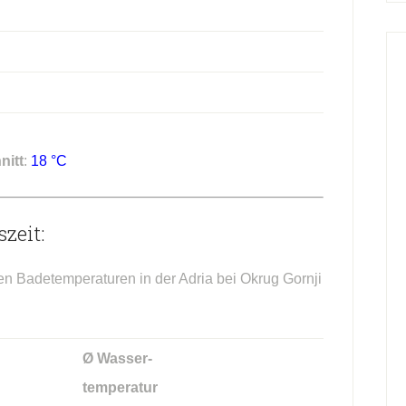
nitt
:
18 °C
zeit:
en Badetemperaturen in der Adria bei Okrug Gornji
Ø Wasser-
temperatur