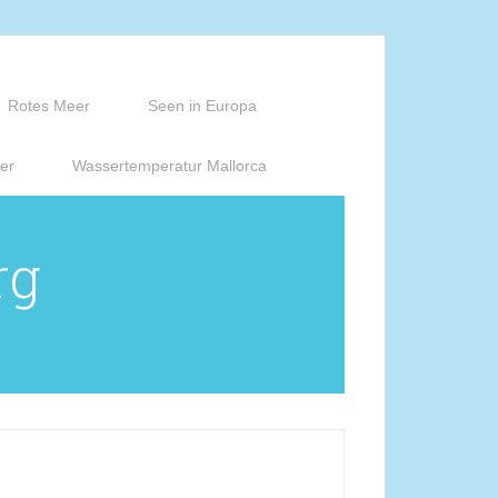
Rotes Meer
Seen in Europa
er
Wassertemperatur Mallorca
rg