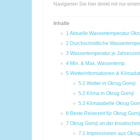
Navigieren Sie hier direkt mit nur eine
Inhalte
1
Aktuelle Wassertemperatur Okru
2
Durchschnittliche Wassertempe
3
Wassertemperatur je Jahreszeit
4
Min. & Max. Wassertemp
5
Wetterinformationen & Klimada
5.1
Wetter in Okrug Gornji
5.2
Klima in Okrug Gornji
5.3
Klimatabelle Okrug Gorn
6
Beste Reisezeit für Okrug Gornj
7
Okrug Gornji an der kroatische
7.1
Impressionen aus Okrug