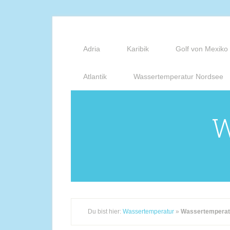
Adria
Karibik
Golf von Mexiko
Atlantik
Wassertemperatur Nordsee
W
Du bist hier:
Wassertemperatur
»
Wassertemperatu