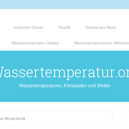
Indischer Ozean
Pazifik
Schwarzes Meer
Wassertemperatur Ostsee
Wassertemperaturen Mittelme
assertemperatur.o
Wassertemperaturen, Klimadaten und Wetter
r Okrug Gornji