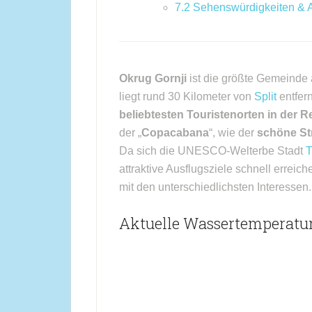
7.2
Sehenswürdigkeiten & Au
Okrug Gornji
ist die größte Gemeinde 
liegt rund 30 Kilometer von
Split
entfern
beliebtesten Touristenorten in der R
der „
Copacabana
“, wie der
schöne St
Da sich die UNESCO-Welterbe Stadt
T
attraktive Ausflugsziele schnell erreic
mit den unterschiedlichsten Interessen.
Aktuelle Wassertemperatur