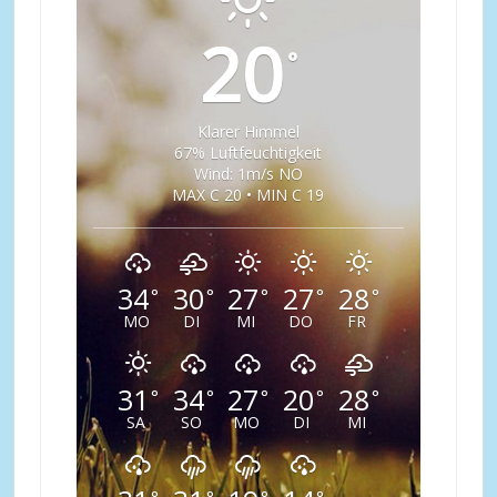
20
°
Klarer Himmel
67% Luftfeuchtigkeit
Wind: 1m/s NO
MAX C 20 • MIN C 19
34
30
27
27
28
°
°
°
°
°
MO
DI
MI
DO
FR
31
34
27
20
28
°
°
°
°
°
SA
SO
MO
DI
MI
°
°
°
°