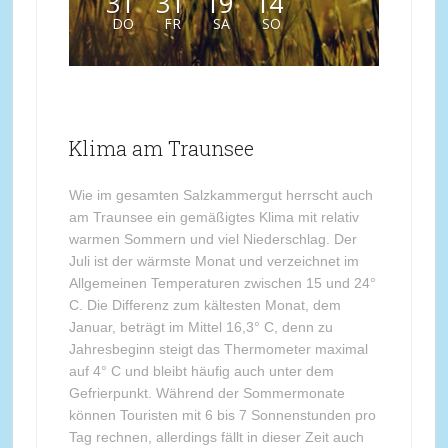
31
31
19
14
DO
FR
SA
SO
Klima am Traunsee
Wie im gesamten Salzkammergut herrscht auch
am Traunsee ein gemäßigtes Klima mit relativ
warmen Sommern und viel Niederschlag. Der
Juli ist der wärmste Monat und verzeichnet im
Allgemeinen Temperaturen zwischen 15 und 24°
C. Die Differenz zum kältesten Monat, dem
Januar, beträgt im Mittel 16,3° C, denn zu
Jahresbeginn steigt das Thermometer maximal
auf 4° C und bleibt häufig auch unter dem
Gefrierpunkt. Während der Sommermonate
können Touristen mit 6 bis 7 Sonnenstunden pro
Tag rechnen, allerdings fällt in dieser Zeit auch