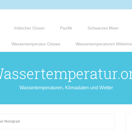
Indischer Ozean
Pazifik
Schwarzes Meer
Wassertemperatur Ostsee
Wassertemperaturen Mittelme
assertemperatur.o
Wassertemperaturen, Klimadaten und Wetter
ur Novigrad