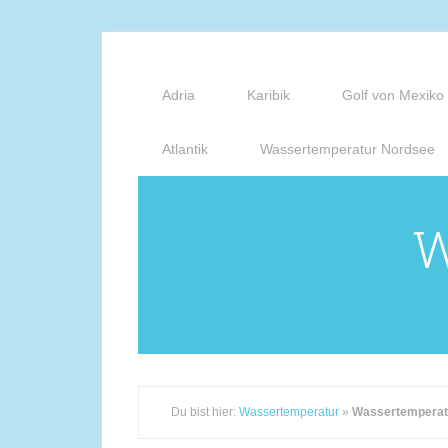
Adria
Karibik
Golf von Mexiko
Atlantik
Wassertemperatur Nordsee
W
Du bist hier:
Wassertemperatur
»
Wassertemperat