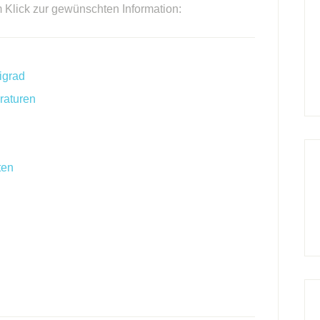
m Klick zur gewünschten Information:
igrad
raturen
ten