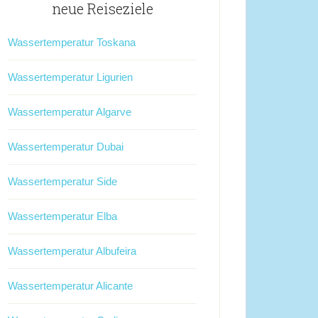
neue Reiseziele
Wassertemperatur Toskana
Wassertemperatur Ligurien
Wassertemperatur Algarve
Wassertemperatur Dubai
Wassertemperatur Side
Wassertemperatur Elba
Wassertemperatur Albufeira
Wassertemperatur Alicante