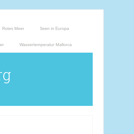
Rotes Meer
Seen in Europa
er
Wassertemperatur Mallorca
rg