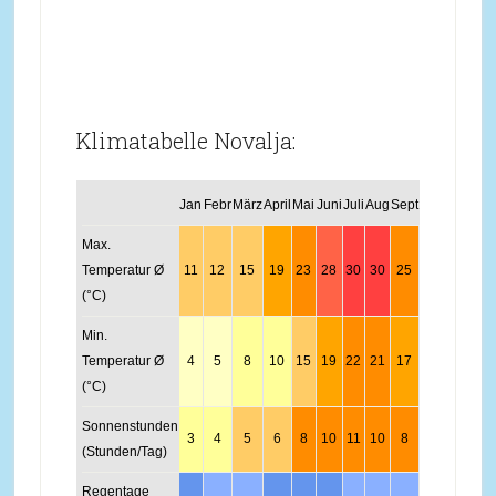
Klimatabelle Novalja:
Jan
Febr
März
April
Mai
Juni
Juli
Aug
Sept
Okt
Nov
Dez
Max.
Temperatur Ø
11
12
15
19
23
28
30
30
25
21
16
12
(°C)
Min.
Temperatur Ø
4
5
8
10
15
19
22
21
17
13
10
6
(°C)
Sonnenstunden
3
4
5
6
8
10
11
10
8
6
3
3
(Stunden/Tag)
Regentage