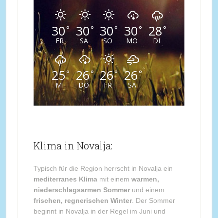
30
30
30
30
28
°
°
°
°
°
FR
SA
SO
MO
DI
25
26
26
26
°
°
°
°
MI
DO
FR
SA
Klima in Novalja:
Typisch für die Region herrscht in Novalja ein
mediterranes Klima
mit einem
warmen,
niederschlagsarmen Sommer
und einem
frischen, regnerischen Winter
. Der Sommer
beginnt in Novalja in der Regel im Juni und