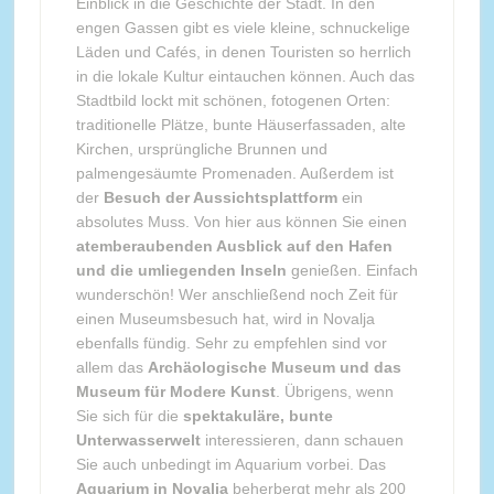
Einblick in die Geschichte der Stadt. In den
engen Gassen gibt es viele kleine, schnuckelige
Läden und Cafés, in denen Touristen so herrlich
in die lokale Kultur eintauchen können. Auch das
Stadtbild lockt mit schönen, fotogenen Orten:
traditionelle Plätze, bunte Häuserfassaden, alte
Kirchen, ursprüngliche Brunnen und
palmengesäumte Promenaden. Außerdem ist
der
Besuch der Aussichtsplattform
ein
absolutes Muss. Von hier aus können Sie einen
atemberaubenden Ausblick auf den Hafen
und die umliegenden Inseln
genießen. Einfach
wunderschön! Wer anschließend noch Zeit für
einen Museumsbesuch hat, wird in Novalja
ebenfalls fündig. Sehr zu empfehlen sind vor
allem das
Archäologische Museum und das
Museum für Modere Kunst
. Übrigens, wenn
Sie sich für die
spektakuläre, bunte
Unterwasserwelt
interessieren, dann schauen
Sie auch unbedingt im Aquarium vorbei. Das
Aquarium in Novalja
beherbergt mehr als 200