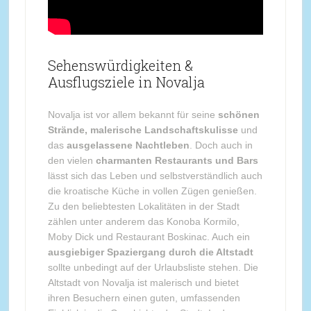
Sehenswürdigkeiten &
Ausflugsziele in Novalja
Novalja ist vor allem bekannt für seine
schönen
Strände, malerische Landschaftskulisse
und
das
ausgelassene Nachtleben
. Doch auch in
den vielen
charmanten Restaurants und Bars
lässt sich das Leben und selbstverständlich auch
die kroatische Küche in vollen Zügen genießen.
Zu den beliebtesten Lokalitäten in der Stadt
zählen unter anderem das Konoba Kormilo,
Moby Dick und Restaurant Boskinac. Auch ein
ausgiebiger Spaziergang durch die Altstadt
sollte unbedingt auf der Urlaubsliste stehen. Die
Altstadt von Novalja ist malerisch und bietet
ihren Besuchern einen guten, umfassenden