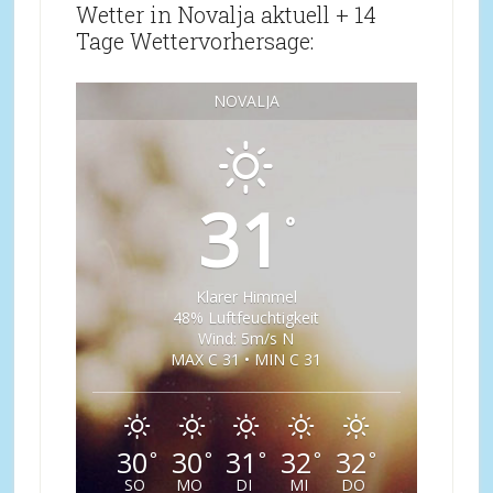
Wetter in Novalja aktuell + 14
Tage Wettervorhersage:
NOVALJA
31
°
Klarer Himmel
48% Luftfeuchtigkeit
Wind: 5m/s N
MAX C 31 • MIN C 31
30
30
31
32
32
°
°
°
°
°
SO
MO
DI
MI
DO