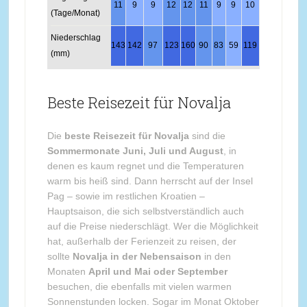
11
9
9
12
12
11
9
9
10
11
12
12
(Tage/Monat)
Niederschlag
143
142
97
123
160
90
83
59
119
86
134
125
(mm)
Beste Reisezeit für Novalja
Die
beste Reisezeit für Novalja
sind die
Sommermonate Juni, Juli und August
, in
denen es kaum regnet und die Temperaturen
warm bis heiß sind. Dann herrscht auf der Insel
Pag – sowie im restlichen Kroatien –
Hauptsaison, die sich selbstverständlich auch
auf die Preise niederschlägt. Wer die Möglichkeit
hat, außerhalb der Ferienzeit zu reisen, der
sollte
Novalja in der Nebensaison
in den
Monaten
April und Mai oder September
besuchen, die ebenfalls mit vielen warmen
Sonnenstunden locken. Sogar im Monat Oktober