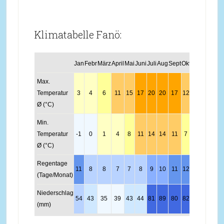
Klimatabelle Fanö:
Jan
Febr
März
April
Mai
Juni
Juli
Aug
Sept
Okt
Nov
Dez
Max.
Temperatur
3
4
6
11
15
17
20
20
17
12
8
5
Ø (°C)
Min.
Temperatur
-1
0
1
4
8
11
14
14
11
7
4
1
Ø (°C)
Regentage
11
8
8
7
7
8
9
10
11
12
14
12
(Tage/Monat)
Niederschlag
54
43
35
39
43
44
81
89
80
82
82
55
(mm)