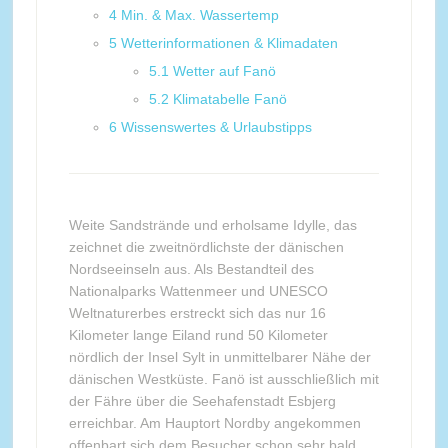
4
Min. & Max. Wassertemp
5
Wetterinformationen & Klimadaten
5.1
Wetter auf Fanö
5.2
Klimatabelle Fanö
6
Wissenswertes & Urlaubstipps
Weite Sandstrände und erholsame Idylle, das
zeichnet die zweitnördlichste der dänischen
Nordseeinseln aus. Als Bestandteil des
Nationalparks Wattenmeer und UNESCO
Weltnaturerbes erstreckt sich das nur 16
Kilometer lange Eiland rund 50 Kilometer
nördlich der Insel Sylt in unmittelbarer Nähe der
dänischen Westküste. Fanö ist ausschließlich mit
der Fähre über die Seehafenstadt Esbjerg
erreichbar. Am Hauptort Nordby angekommen
offenbart sich dem Besucher schon sehr bald