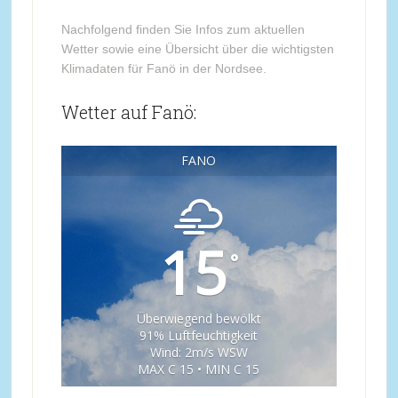
Nachfolgend finden Sie Infos zum aktuellen
Wetter sowie eine Übersicht über die wichtigsten
Klimadaten für Fanö in der Nordsee.
Wetter auf Fanö:
FANÖ
15
°
Überwiegend bewölkt
91% Luftfeuchtigkeit
Wind: 2m/s WSW
MAX C 15 • MIN C 15