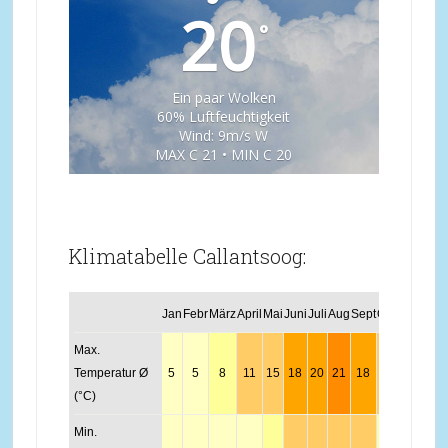
20
°
Ein paar Wolken
60% Luftfeuchtigkeit
Wind: 9m/s W
MAX C 21 • MIN C 20
Klimatabelle Callantsoog:
Jan
Febr
März
April
Mai
Juni
Juli
Aug
Sept
Okt
Nov
Dez
Max.
Temperatur Ø
5
5
8
11
15
18
20
21
18
14
10
7
(°C)
Min.