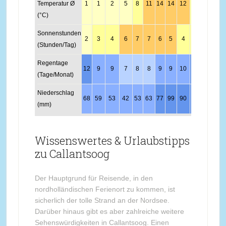
Temperatur Ø
1
1
2
5
8
11
14
14
12
8
5
2
(°C)
Sonnenstunden
2
3
4
6
7
7
6
5
4
3
2
2
(Stunden/Tag)
Regentage
12
9
9
7
8
8
9
9
10
12
14
13
(Tage/Monat)
Niederschlag
68
59
53
42
53
63
77
99
90
93
93
87
(mm)
Wissenswertes & Urlaubstipps
zu Callantsoog
Der Hauptgrund für Reisende, in den
nordholländischen Ferienort zu kommen, ist
sicherlich der tolle Strand an der Nordsee.
Darüber hinaus gibt es aber zahlreiche weitere
Sehenswürdigkeiten in Callantsoog. Einen