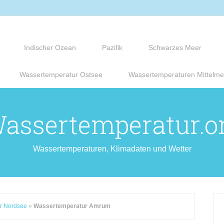
Indischer Ozean
Pazifik
Schwarzes Meer
Wassertemperatur Ostsee
Wassertemperaturen Mittelme
assertemperatur.o
Wassertemperaturen, Klimadaten und Wetter
r Nordsee
»
Wassertemperatur Amrum