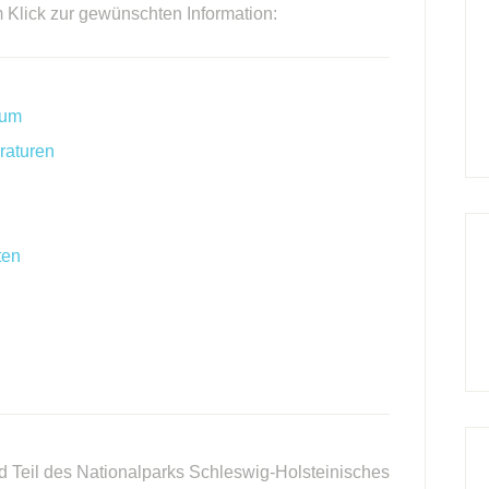
m Klick zur gewünschten Information:
rum
raturen
ten
d Teil des Nationalparks Schleswig-Holsteinisches