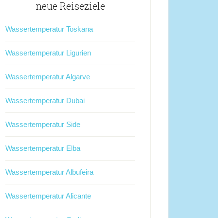
neue Reiseziele
Wassertemperatur Toskana
Wassertemperatur Ligurien
Wassertemperatur Algarve
Wassertemperatur Dubai
Wassertemperatur Side
Wassertemperatur Elba
Wassertemperatur Albufeira
Wassertemperatur Alicante