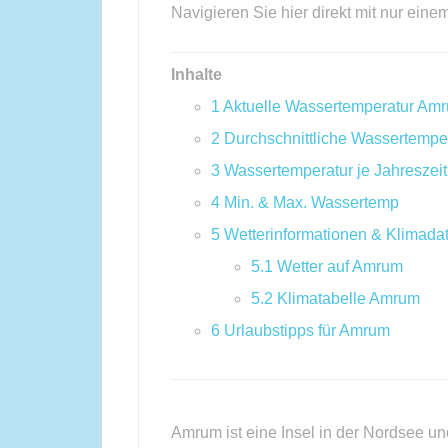
Navigieren Sie hier direkt mit nur eine
Inhalte
1
Aktuelle Wassertemperatur Am
2
Durchschnittliche Wassertempe
3
Wassertemperatur je Jahreszeit
4
Min. & Max. Wassertemp
5
Wetterinformationen & Klimada
5.1
Wetter auf Amrum
5.2
Klimatabelle Amrum
6
Urlaubstipps für Amrum
Amrum ist eine Insel in der Nordsee un