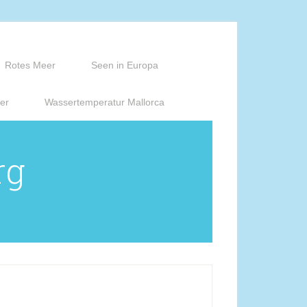
Rotes Meer
Seen in Europa
er
Wassertemperatur Mallorca
rg