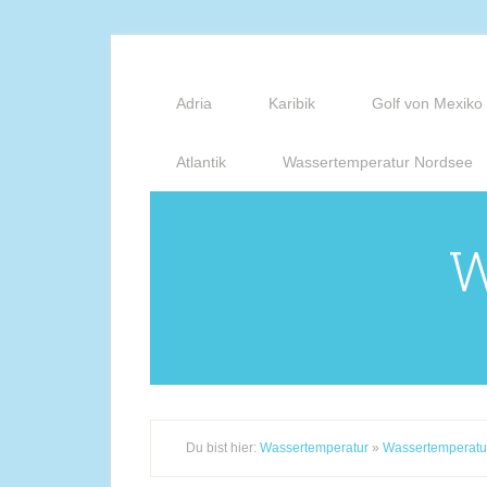
Adria
Karibik
Golf von Mexiko
Atlantik
Wassertemperatur Nordsee
W
Du bist hier:
Wassertemperatur
»
Wassertemperatu