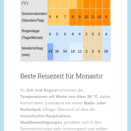
(°C)
Sonnenstunden
5
6
7
8
9
10
11
10
8
7
6
5
(Stunden/Tag)
Regentage
6
5
6
6
4
2
0
2
4
6
5
5
(Tage/Monat)
Niederschlag
43
36
34
18
12
3
0
9
36
40
48
53
(mm)
Beste Reisezeit für Monastir
Im
Juli und August
erreichen die
Temperaturen oft Werte von über 30 °C
, daher
kommt dann zuvorderst ein reiner
Bade- oder
Surfurlaub
infrage. Dennoch ist dies die
touristische Hauptsaison
.
Stadtbesichtigungen
gestalten sich in den
Sommermonaten sehr anstrengend und sollten