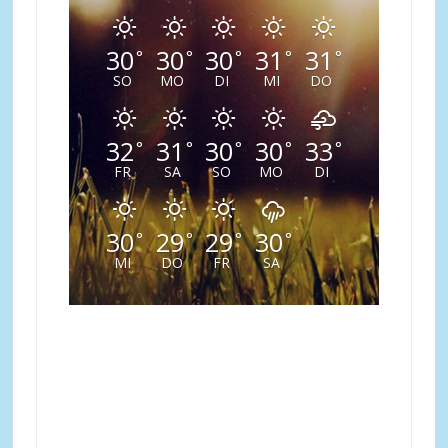
30
30
30
31
31
°
°
°
°
°
SO
MO
DI
MI
DO
32
31
30
30
33
°
°
°
°
°
FR
SA
SO
MO
DI
30
29
29
30
°
°
°
°
MI
DO
FR
SA