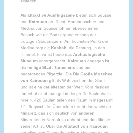
einladen.
Als
attraktive Ausflugsziele
bieten sich Sousse
und
Kairouan
an. Ribat, Hauptmoschee und
Medina von Sousse lohnen ebenso einen
Besuch wie ein Spaziergang entlang der
trutzigen Stadtmauern. Am höchsten Punkt der
Medina ragt die
Kasbah
, die Festung, in den
Himmel. In ihr ist heute das
Archäologische
Museum
untergebracht.
Kairouan
dagegen ist
die
heilige Stadt Tunesiens
und ein
bedeutendes Pilgerziel. Die Die
Große Moschee
von Kairouan
gilt als Wahrzeichen der Stadt
und ist eine der ältesten der Welt. Vom riesigen
Innenhof sieht man gut in die große Säulenhalle
hinein. 420 Säulen teilen den Raum in insgesamt
17 Längsschiffe. Über allem thront das wuchtige
Minarett, das sich deutlich von anderen
Minaretten in Nordafrika abhebt und das älteste
seiner Art ist. Über die
Altstadt von Kairouan
verteilen sich Dutzende weitere Moscheen und