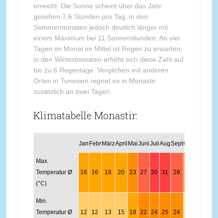
erreicht. Die Sonne scheint über das Jahr
gesehen 7,6 Stunden pro Tag, in den
Sommermonaten jedoch deutlich länger mit
einem Maximum bei 11 Sonnenstunden. An vier
Tagen im Monat im Mittel ist Regen zu erwarten,
in den Wintermonaten erhöht sich diese Zahl auf
bis zu 6 Regentage. Verglichen mit anderen
Orten in Tunesien regnet es in Monastir
zusätzlich an zwei Tagen.
Klimatabelle Monastir:
Jan
Febr
März
April
Mai
Juni
Juli
Aug
Sept
Okt
Nov
Dez
Max.
Temperatur Ø
16
16
18
20
23
27
30
31
28
25
21
17
(°C)
Min.
Temperatur Ø
12
12
13
15
18
22
24
25
24
21
17
14