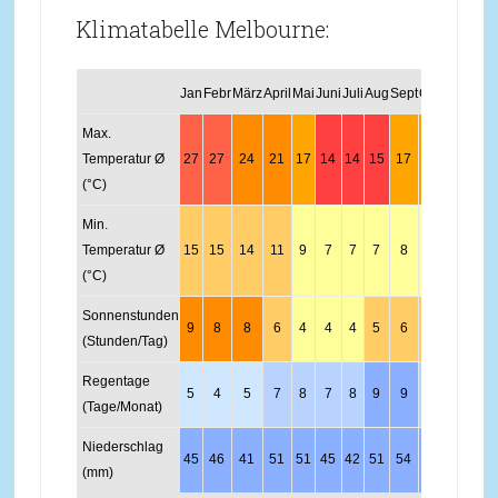
Klimatabelle Melbourne:
Jan
Febr
März
April
Mai
Juni
Juli
Aug
Sept
Okt
Nov
Dez
Max.
Temperatur Ø
27
27
24
21
17
14
14
15
17
20
23
25
(°C)
Min.
Temperatur Ø
15
15
14
11
9
7
7
7
8
10
12
14
(°C)
Sonnenstunden
9
8
8
6
4
4
4
5
6
7
8
8
(Stunden/Tag)
Regentage
5
4
5
7
8
7
8
9
9
8
7
6
(Tage/Monat)
Niederschlag
45
46
41
51
51
45
42
51
54
60
61
58
(mm)