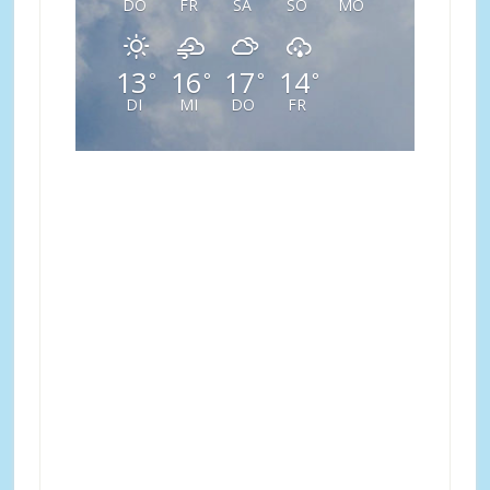
DO
FR
SA
SO
MO
13
16
17
14
°
°
°
°
DI
MI
DO
FR