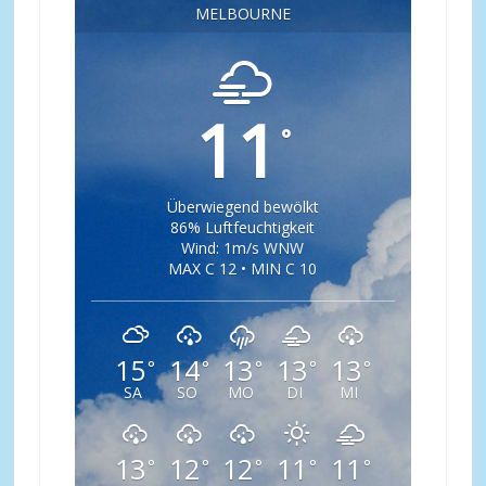
MELBOURNE
11
°
Überwiegend bewölkt
86% Luftfeuchtigkeit
Wind: 1m/s WNW
MAX C 12 • MIN C 10
15
14
13
13
13
°
°
°
°
°
SA
SO
MO
DI
MI
13
12
12
11
11
°
°
°
°
°