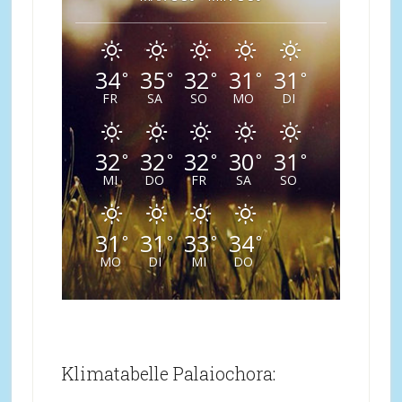
34
35
32
31
31
°
°
°
°
°
FR
SA
SO
MO
DI
32
32
32
30
31
°
°
°
°
°
MI
DO
FR
SA
SO
31
31
33
34
°
°
°
°
MO
DI
MI
DO
Klimatabelle Palaiochora: