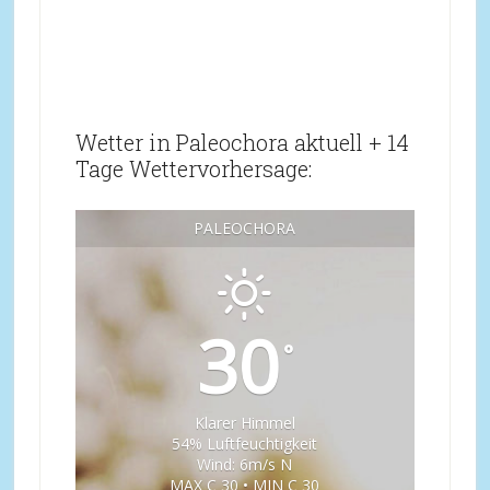
Wetter in Paleochora aktuell + 14
Tage Wettervorhersage:
PALEOCHORA
30
°
Klarer Himmel
54% Luftfeuchtigkeit
Wind: 6m/s N
MAX C 30 • MIN C 30