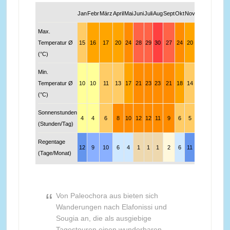
Jan
Febr
März
April
Mai
Juni
Juli
Aug
Sept
Okt
Nov
Dez
Max.
Temperatur Ø
15
16
17
20
24
28
29
30
27
24
20
17
(°C)
Min.
Temperatur Ø
10
10
11
13
17
21
23
23
21
18
14
11
(°C)
Sonnenstunden
4
4
6
8
10
12
12
11
9
6
5
4
(Stunden/Tag)
Regentage
12
9
10
6
4
1
1
1
2
6
11
13
(Tage/Monat)
Von Paleochora aus bieten sich
Wanderungen nach Elafonissi und
Sougia an, die als ausgiebige
Tagestouren einen wunderbaren