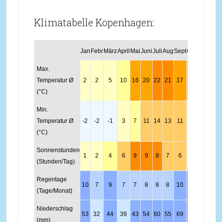
Klimatabelle Kopenhagen:
Jan
Febr
März
April
Mai
Juni
Juli
Aug
Sept
Okt
Nov
Dez
Max.
Temperatur Ø
2
2
5
10
16
20
22
21
17
12
7
4
(°C)
Min.
Temperatur Ø
-2
-2
-1
3
7
11
14
13
11
7
3
1
(°C)
Sonnenstunden
1
2
4
6
9
9
8
7
6
3
2
1
(Stunden/Tag)
Regentage
10
7
9
7
7
8
8
8
10
9
11
10
(Tage/Monat)
Niederschlag
53
32
44
39
43
54
60
55
69
57
65
58
(mm)