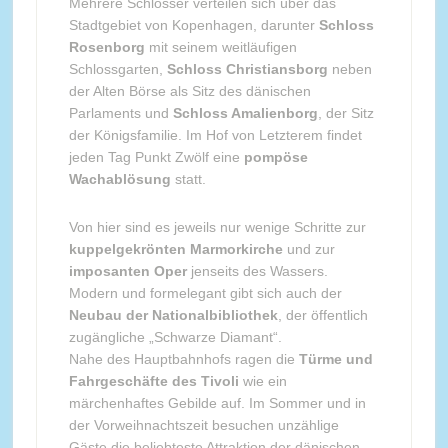
Mehrere Schlösser verteilen sich über das
Stadtgebiet von Kopenhagen, darunter
Schloss
Rosenborg
mit seinem weitläufigen
Schlossgarten,
Schloss Christiansborg
neben
der Alten Börse als Sitz des dänischen
Parlaments und
Schloss Amalienborg
, der Sitz
der Königsfamilie. Im Hof von Letzterem findet
jeden Tag Punkt Zwölf eine
pompöse
Wachablösung
statt.
Von hier sind es jeweils nur wenige Schritte zur
kuppelgekrönten Marmorkirche
und zur
imposanten Oper
jenseits des Wassers.
Modern und formelegant gibt sich auch der
Neubau der Nationalbibliothek
, der öffentlich
zugängliche „Schwarze Diamant“.
Nahe des Hauptbahnhofs ragen die
Türme und
Fahrgeschäfte des Tivoli
wie ein
märchenhaftes Gebilde auf. Im Sommer und in
der Vorweihnachtszeit besuchen unzählige
Gäste die beliebteste Attraktion der dänischen