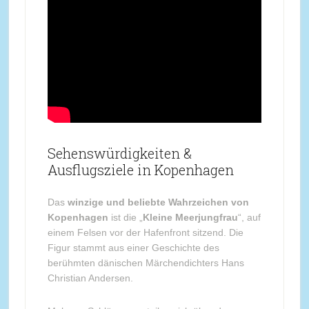
Sehenswürdigkeiten &
Ausflugsziele in Kopenhagen
Das
winzige und beliebte Wahrzeichen von
Kopenhagen
ist die „
Kleine Meerjungfrau
“, auf
einem Felsen vor der Hafenfront sitzend. Die
Figur stammt aus einer Geschichte des
berühmten dänischen Märchendichters Hans
Christian Andersen.