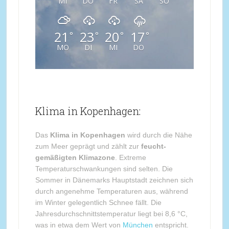
MI
DO
FR
SA
SO
21
23
20
17
°
°
°
°
MO
DI
MI
DO
Klima in Kopenhagen:
Das
Klima in Kopenhagen
wird durch die Nähe
zum Meer geprägt und zählt zur
feucht-
gemäßigten Klimazone
. Extreme
Temperaturschwankungen sind selten. Die
Sommer in Dänemarks Hauptstadt zeichnen sich
durch angenehme Temperaturen aus, während
im Winter gelegentlich Schnee fällt. Die
Jahresdurchschnittstemperatur liegt bei 8,6 °C,
was in etwa dem Wert von
München
entspricht.