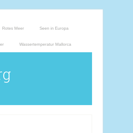
Rotes Meer
Seen in Europa
er
Wassertemperatur Mallorca
rg