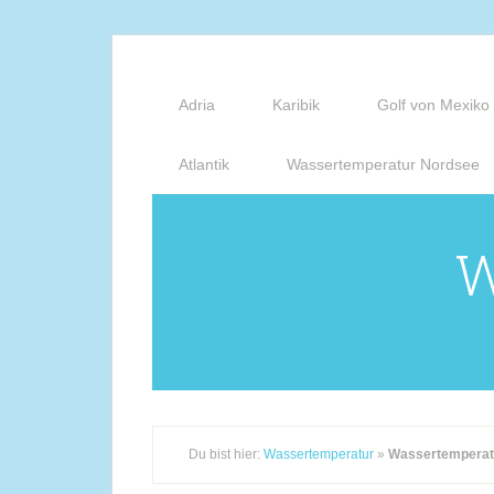
Adria
Karibik
Golf von Mexiko
Atlantik
Wassertemperatur Nordsee
W
Du bist hier:
Wassertemperatur
»
Wassertemperat