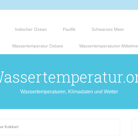
Indischer Ozean
Pazifik
Schwarzes Meer
Wassertemperatur Ostsee
Wassertemperaturen Mittelme
assertemperatur.o
Wassertemperaturen, Klimadaten und Wetter
ur Kokkari