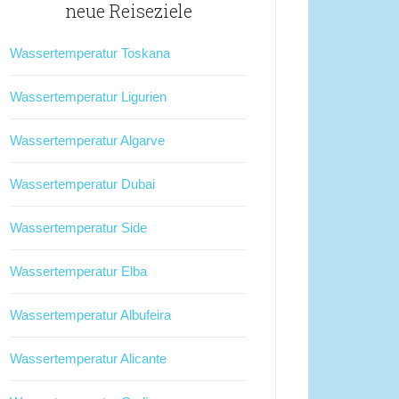
neue Reiseziele
Wassertemperatur Toskana
Wassertemperatur Ligurien
Wassertemperatur Algarve
Wassertemperatur Dubai
Wassertemperatur Side
Wassertemperatur Elba
Wassertemperatur Albufeira
Wassertemperatur Alicante