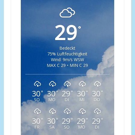
29
°
Bedeckt
75% Luftfeuchtigkeit
Wind: 9m/s WSW
MAX C 29 • MIN C 29
30
30
29
30
30
°
°
°
°
°
SO
MO
DI
MI
DO
30
30
29
29
29
°
°
°
°
°
FR
SA
SO
MO
DI