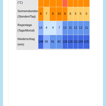
(°C)
Sonnenstunden
8
7
8
10
8
6
5
5
5
6
7
8
(Stunden/Tag)
Regentage
10
4
4
7
13
11
12
12
11
16
17
13
(Tage/Monat)
Niederschlag
148
56
91
82
128
118
111
104
115
247
407
234
(mm)