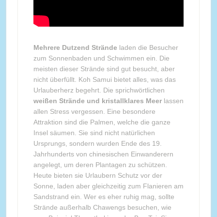
Mehrere Dutzend Strände
laden die Besucher
zum Sonnenbaden und Schwimmen ein. Die
meisten dieser Strände sind gut besucht, aber
nicht überfüllt. Koh Samui bietet alles, was das
Urlauberherz begehrt. Die sprichwörtlichen
weißen Strände und kristallklares Meer
lassen
allen Stress vergessen. Eine besondere
Attraktion sind die Palmen, welche die ganze
Insel säumen. Sie sind nicht natürlichen
Ursprungs, sondern wurden Ende des 19.
Jahrhunderts von chinesischen Einwanderern
angelegt, um deren Plantagen zu schützen.
Heute bieten sie Urlaubern Schutz vor der
Sonne, laden aber gleichzeitig zum Flanieren am
Sandstrand ein. Wer es eher ruhig mag, sollte
Strände außerhalb Chawengs besuchen, wie