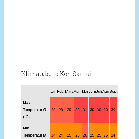
Klimatabelle Koh Samui:
Jan
Febr
März
April
Mai
Juni
Juli
Aug
Sept
Okt
Nov
Dez
Max.
Temperatur Ø
28
28
29
30
31
30
30
30
30
29
28
28
(°C)
Min.
Temperatur Ø
24
24
25
25
26
25
25
25
24
24
24
24