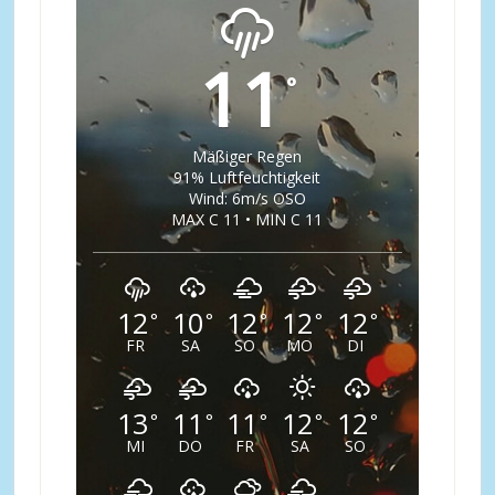
11
°
Mäßiger Regen
91% Luftfeuchtigkeit
Wind: 6m/s OSO
MAX C 11 • MIN C 11
12
10
12
12
12
°
°
°
°
°
FR
SA
SO
MO
DI
13
11
11
12
12
°
°
°
°
°
MI
DO
FR
SA
SO