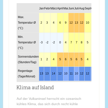
Jan
Febr
März
April
Mai
Juni
Juli
Aug
Sept
Okt
Nov
Dez
Max.
Temperatur Ø
2
3
4
6
9
12
13
12
10
7
3
2
(°C)
Min.
Temperatur Ø
-3
-2
-2
0
4
7
7
8
5
2
-1
-2
(°C)
Sonnenstunden
1
2
4
5
6
5
6
5
4
3
1
0
(Stunden/Tag)
Regentage
13
13
14
12
10
11
10
12
12
15
13
14
(Tage/Monat)
Klima auf Island
Auf der Vulkaninsel herrscht ein ozeanisch
kühles Klima, das sich durch recht kühle