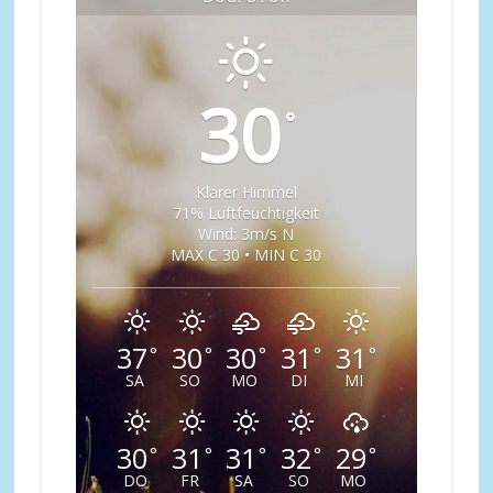
30
°
Klarer Himmel
71% Luftfeuchtigkeit
Wind: 3m/s N
MAX C 30 • MIN C 30
37
30
30
31
31
°
°
°
°
°
SA
SO
MO
DI
MI
30
31
31
32
29
°
°
°
°
°
DO
FR
SA
SO
MO