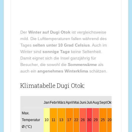
Der
Winter auf Dugi Otok
ist vergleichsweise
mild. Die Lufttemperaturen fallen während des
Tages
selten unter 10 Grad Celsius
. Auch im
Winter sind
sonnige Tage
keine Seltenheit.
Damit eignet sich die Insel ganzjährig für
Besucher, die sowohl die
Sommerwärme
als
auch ein
angenehmes Winterklima
schätzen.
Klimatabelle Dugi Otok:
Jan
Febr
März
April
Mai
Juni
Juli
Aug
Sept
Okt
Nov
Dez
Max.
Temperatur
10
11
13
17
22
26
30
29
25
20
15
11
Ø (°C)