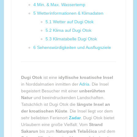
4
Min. & Max. Wassertemp
5
Wetterinformationen & Klimadaten
5.1
Wetter auf Dugi Otok
5.2
Klima auf Dugi Otok
5.3
Klimatabelle Dugi Otok
6
Sehenswürdigkeiten und Ausflugsziele
Dugi Otok
ist eine
idyllische kroatische Insel
in Norddalmatien inmitten der
Adria
. Die Insel
begeistert Besucher mit einer
unberührten
Natur
und beeindruckenden Landschaften.
Tatsächlich ist Dugi Otok die
längste Insel an
der kroatischen Küste
. Die Insel liegt vor dem
sehr beliebten Ferienort
Zadar
. Dugi Otok bietet
Urlaubern eine große Vielfalt: Vom
Strand
Sakarun
bis zum
Naturpark Telašćica
und dem