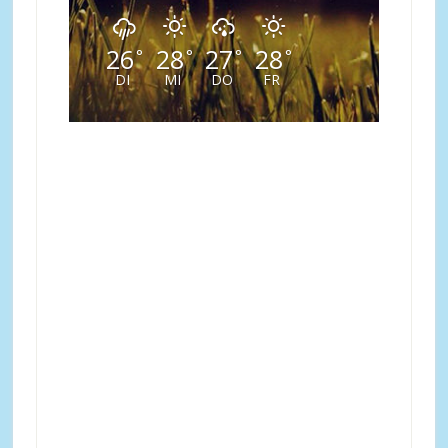
26
28
27
28
°
°
°
°
DI
MI
DO
FR