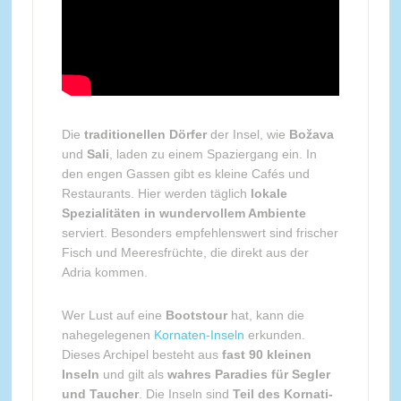
Die
traditionellen Dörfer
der Insel, wie
Božava
und
Sali
, laden zu einem Spaziergang ein. In
den engen Gassen gibt es kleine Cafés und
Restaurants. Hier werden täglich
lokale
Spezialitäten in wundervollem Ambiente
serviert. Besonders empfehlenswert sind frischer
Fisch und Meeresfrüchte, die direkt aus der
Adria kommen.
Wer Lust auf eine
Bootstour
hat, kann die
nahegelegenen
Kornaten-Inseln
erkunden.
Dieses Archipel besteht aus
fast 90 kleinen
Inseln
und gilt als
wahres Paradies für Segler
und Taucher
. Die Inseln sind
Teil des Kornati-