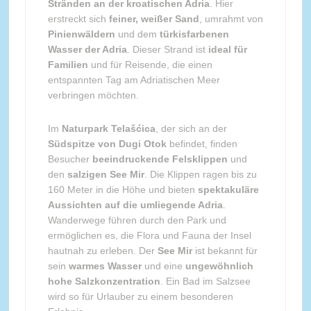
Stränden an der kroatischen Adria
. Hier
erstreckt sich
feiner, weißer Sand
, umrahmt von
Pinienwäldern
und dem
türkisfarbenen
Wasser der Adria
. Dieser Strand ist
ideal für
Familien
und für Reisende, die einen
entspannten Tag am Adriatischen Meer
verbringen möchten.
Im
Naturpark Telašćica
, der sich an der
Südspitze von Dugi Otok
befindet, finden
Besucher
beeindruckende Felsklippen
und
den
salzigen See Mir
. Die Klippen ragen bis zu
160 Meter in die Höhe und bieten
spektakuläre
Aussichten auf die umliegende Adria
.
Wanderwege führen durch den Park und
ermöglichen es, die Flora und Fauna der Insel
hautnah zu erleben. Der
See Mir
ist bekannt für
sein
warmes Wasser
und eine
ungewöhnlich
hohe Salzkonzentration
. Ein Bad im Salzsee
wird so für Urlauber zu einem besonderen