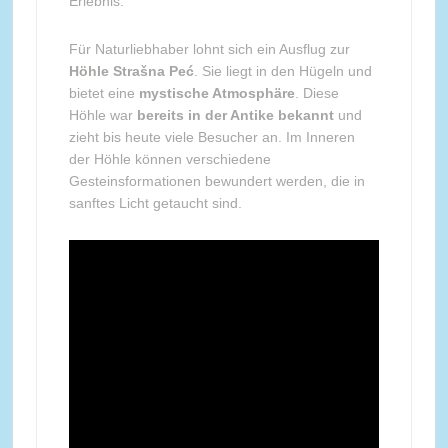
Erlebnis.
Für Naturliebhaber lohnt sich ein Ausflug zur
Höhle Strašna Peć
. Sie liegt in den Hügeln und
bietet eine
mystische Atmosphäre
. Diese
Höhle war
bereits in der Antike bekannt
und
zieht bis heute viele Besucher an. Im Inneren
der Höhle können verschiedene
Gesteinsformationen bewundert werden, die in
sanftes Licht getaucht sind.