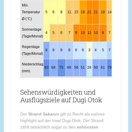
Min.
Temperatur
5
6
8
11
15
19
21
21
18
14
10
6
Ø (°C)
Sonnentage
4
5
6
7
9
10
11
10
8
7
4
3
(Tage/Monat)
Regentage
9
8
8
8
6
6
3
4
5
7
10
10
(Tage/Monat)
Niederschlag
83
68
75
66
56
51
28
50
61
79
108
100
(mm)
Sehenswürdigkeiten und
Ausflugsziele auf Dugi Otok
Der
Strand Sakarun
gilt zu Recht als wahres
Highlight auf der Insel Dugi Otok. Der Strand
zählt tatsächlich sogar zu den
schönsten