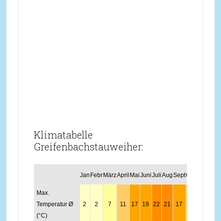
Klimatabelle
Greifenbachstauweiher:
Jan
Febr
März
April
Mai
Juni
Juli
Aug
Sept
Okt
Nov
Dez
Max.
Temperatur Ø
2
2
7
11
17
19
22
21
17
13
6
3
(°C)