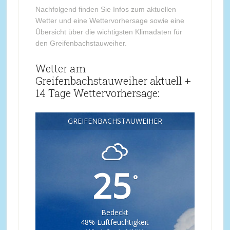
Nachfolgend finden Sie Infos zum aktuellen
Wetter und eine Wettervorhersage sowie eine
Übersicht über die wichtigsten Klimadaten für
den Greifenbachstauweiher.
Wetter am
Greifenbachstauweiher aktuell +
14 Tage Wettervorhersage:
GREIFENBACHSTAUWEIHER
25
°
Bedeckt
48% Luftfeuchtigkeit