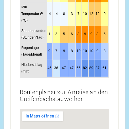
Min.
Temperatur Ø
-4
-4
0
3
7
10
12
12
9
6
1
-2
(°C)
Sonnenstunden
1
3
5
6
8
9
9
8
6
4
2
1
(Stunden/Tag)
Regentage
9
7
9
8
10
10
10
9
8
8
9
10
(Tage/Monat)
Niederschlag
45
36
47
47
66
82
89
87
61
53
55
55
(mm)
Routenplaner zur Anreise an den
Greifenbachstauweiher: