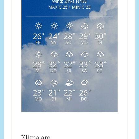
Wind: 2m/s NNW
MAX C 25 • MIN C 23
26
24
28
29
30
°
°
°
°
°
FR
SA
SO
MO
DI
29
32
32
33
33
°
°
°
°
°
MI
DO
FR
SA
SO
23
21
22
26
°
°
°
°
MO
DI
MI
DO
Klima am